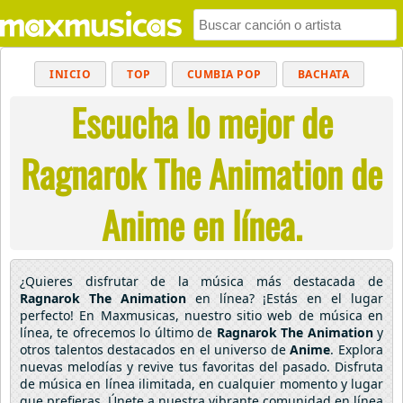
INICIO
TOP
CUMBIA POP
BACHATA
Escucha lo mejor de
POP
MUSICA CRISTIANA
REGGAETON
BALADAS
ALTERNATIVO
ELECTRÓNICA
Ragnarok The Animation de
CUMBIAS
Anime en línea.
¿Quieres disfrutar de la música más destacada de
Ragnarok The Animation
en línea? ¡Estás en el lugar
perfecto! En Maxmusicas, nuestro sitio web de música en
línea, te ofrecemos lo último de
Ragnarok The Animation
y
otros talentos destacados en el universo de
Anime
. Explora
nuevas melodías y revive tus favoritas del pasado. Disfruta
de música en línea ilimitada, en cualquier momento y lugar
que prefieras. Únete a nuestra vibrante comunidad en línea