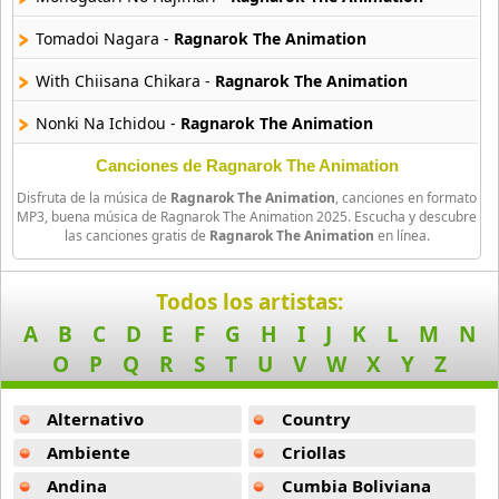
26 músicas online
Tomadoi Nagara -
Ragnarok The Animation
Amagami Ss
With Chiisana Chikara -
Ragnarok The Animation
50 músicas online
Nonki Na Ichidou -
Ragnarok The Animation
Amatsuki
Canciones de Ragnarok The Animation
20 músicas online
Disfruta de la música de
Ragnarok The Animation
, canciones en formato
MP3, buena música de Ragnarok The Animation 2025. Escucha y descubre
Angel Beats
las canciones gratis de
Ragnarok The Animation
en línea.
39 músicas online
Todos los artistas:
Angel Heart
36 músicas online
A
B
C
D
E
F
G
H
I
J
K
L
M
N
O
P
Q
R
S
T
U
V
W
X
Y
Z
Angel Sanctuary
19 músicas online
Alternativo
Country
Ambiente
Criollas
Angelic Layer
3 músicas online
Andina
Cumbia Boliviana