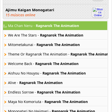
Ajimu Kaigan Monogatari
15 músicas online
Ma Chan Neru -
Ragnarok The Animation
Akahori Gedou Hour Rabuge
29 músicas online
We Are The Stars -
Ragnarok The Animation
Akane Iro Ni Samoru Saka
Mitometakunai -
Ragnarok The Animation
26 músicas online
Theme Or Ragnarok The Animation -
Ragnarok The Animatio
Akb0048
Welcome Back -
Ragnarok The Animation
6 músicas online
Aishuu No Houyou -
Ragnarok The Animation
Akikan
15 músicas online
Alive -
Ragnarok The Animation
Endless Sorrow -
Ragnarok The Animation
Alejandro Arnais
3 músicas online
Maya No Komoriuta -
Ragnarok The Animation
Monogatari No Hajimari -
Ragnarok The Animation
Amaenaideyo