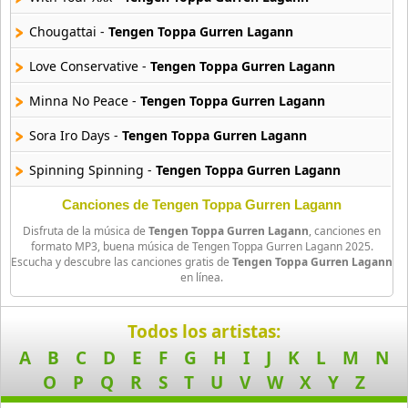
26 músicas online
Chougattai -
Tengen Toppa Gurren Lagann
Amagami Ss
Love Conservative -
Tengen Toppa Gurren Lagann
50 músicas online
Minna No Peace -
Tengen Toppa Gurren Lagann
Amatsuki
Sora Iro Days -
Tengen Toppa Gurren Lagann
20 músicas online
Spinning Spinning -
Tengen Toppa Gurren Lagann
Angel Beats
39 músicas online
Lovely Boobs -
Tengen Toppa Gurren Lagann
Canciones de Tengen Toppa Gurren Lagann
Disfruta de la música de
Tengen Toppa Gurren Lagann
, canciones en
Preparations Are Essential -
Tengen Toppa Gurren Lagann
Angel Heart
formato MP3, buena música de Tengen Toppa Gurren Lagann 2025.
Escucha y descubre las canciones gratis de
Tengen Toppa Gurren Lagann
36 músicas online
With Your Heavens -
Tengen Toppa Gurren Lagann
en línea.
Angel Sanctuary
Happily Ever After -
Tengen Toppa Gurren Lagann
19 músicas online
Todos los artistas:
Nikopol -
Tengen Toppa Gurren Lagann
A
B
C
D
E
F
G
H
I
J
K
L
M
N
Angelic Layer
Rap Wa Kan No Datta -
Tengen Toppa Gurren Lagann
O
P
Q
R
S
T
U
V
W
X
Y
Z
3 músicas online