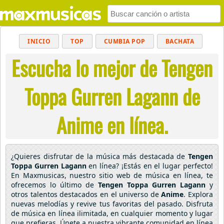
INICIO
TOP
CUMBIA POP
BACHATA
Escucha lo mejor de Tengen
POP
MUSICA CRISTIANA
REGGAETON
BALADAS
ALTERNATIVO
ELECTRÓNICA
Toppa Gurren Lagann de
CUMBIAS
Anime en línea.
¿Quieres disfrutar de la música más destacada de
Tengen
Toppa Gurren Lagann
en línea? ¡Estás en el lugar perfecto!
En Maxmusicas, nuestro sitio web de música en línea, te
ofrecemos lo último de
Tengen Toppa Gurren Lagann
y
otros talentos destacados en el universo de
Anime
. Explora
nuevas melodías y revive tus favoritas del pasado. Disfruta
de música en línea ilimitada, en cualquier momento y lugar
que prefieras. Únete a nuestra vibrante comunidad en línea