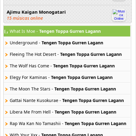
Ajimu Kaigan Monogatari
15 músicas online
What Is Moe -
Tengen Toppa Gurren Lagann
Akahori Gedou Hour Rabuge
29 músicas online
Underground -
Tengen Toppa Gurren Lagann
Akane Iro Ni Samoru Saka
Fleeing The Hot Desert -
Tengen Toppa Gurren Lagann
26 músicas online
The Wolf Has Come -
Tengen Toppa Gurren Lagann
Akb0048
Elegy For Kaminas -
Tengen Toppa Gurren Lagann
6 músicas online
The Moon The Stars -
Tengen Toppa Gurren Lagann
Akikan
15 músicas online
Gattai Nante Kusokurae -
Tengen Toppa Gurren Lagann
Libera Me From Hell -
Tengen Toppa Gurren Lagann
Alejandro Arnais
3 músicas online
Rap Wa Kan No Tamashii -
Tengen Toppa Gurren Lagann
With Your Xxx -
Tengen Toppa Gurren Lagann
Amaenaideyo