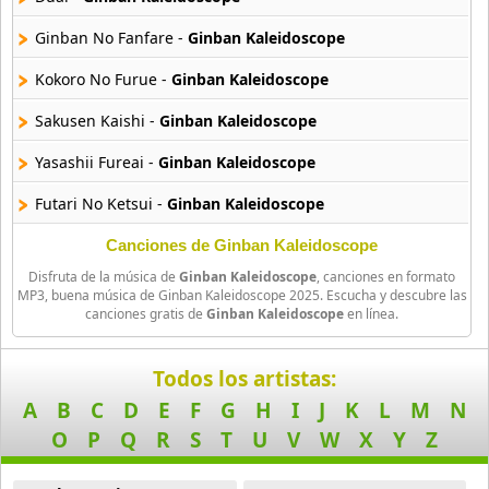
26 músicas online
Ginban No Fanfare -
Ginban Kaleidoscope
Amagami Ss
Kokoro No Furue -
Ginban Kaleidoscope
50 músicas online
Sakusen Kaishi -
Ginban Kaleidoscope
Amatsuki
Yasashii Fureai -
Ginban Kaleidoscope
20 músicas online
Futari No Ketsui -
Ginban Kaleidoscope
Angel Beats
39 músicas online
Canciones de Ginban Kaleidoscope
Disfruta de la música de
Ginban Kaleidoscope
, canciones en formato
Angel Heart
MP3, buena música de Ginban Kaleidoscope 2025. Escucha y descubre las
canciones gratis de
Ginban Kaleidoscope
en línea.
36 músicas online
Angel Sanctuary
Todos los artistas:
19 músicas online
A
B
C
D
E
F
G
H
I
J
K
L
M
N
O
P
Q
R
S
T
U
V
W
X
Y
Z
Angelic Layer
3 músicas online