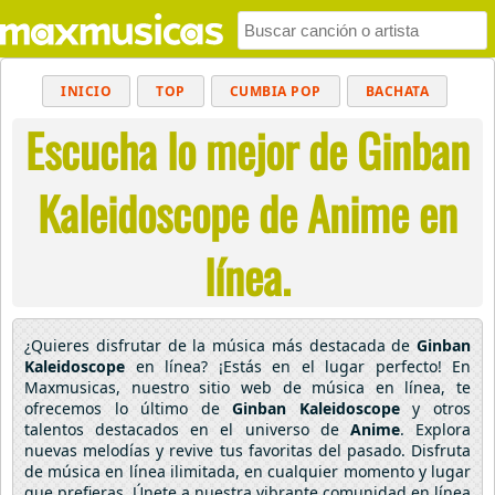
INICIO
TOP
CUMBIA POP
BACHATA
Escucha lo mejor de Ginban
POP
MUSICA CRISTIANA
REGGAETON
BALADAS
ALTERNATIVO
ELECTRÓNICA
Kaleidoscope de Anime en
CUMBIAS
línea.
¿Quieres disfrutar de la música más destacada de
Ginban
Kaleidoscope
en línea? ¡Estás en el lugar perfecto! En
Maxmusicas, nuestro sitio web de música en línea, te
ofrecemos lo último de
Ginban Kaleidoscope
y otros
talentos destacados en el universo de
Anime
. Explora
nuevas melodías y revive tus favoritas del pasado. Disfruta
de música en línea ilimitada, en cualquier momento y lugar
que prefieras. Únete a nuestra vibrante comunidad en línea