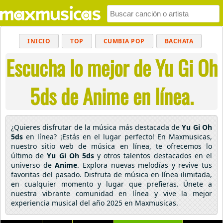
INICIO
TOP
CUMBIA POP
BACHATA
Escucha lo mejor de Yu Gi Oh
POP
MUSICA CRISTIANA
REGGAETON
BALADAS
ALTERNATIVO
ELECTRÓNICA
5ds de Anime en línea.
CUMBIAS
¿Quieres disfrutar de la música más destacada de
Yu Gi Oh
5ds
en línea? ¡Estás en el lugar perfecto! En Maxmusicas,
nuestro sitio web de música en línea, te ofrecemos lo
último de
Yu Gi Oh 5ds
y otros talentos destacados en el
universo de
Anime
. Explora nuevas melodías y revive tus
favoritas del pasado. Disfruta de música en línea ilimitada,
en cualquier momento y lugar que prefieras. Únete a
nuestra vibrante comunidad en línea y vive la mejor
experiencia musical del año 2025 en Maxmusicas.