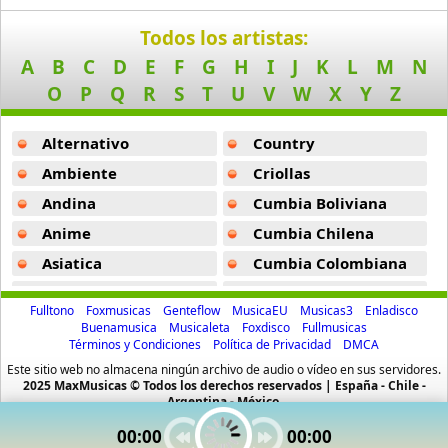
Amatsuki
Todos los artistas:
20 músicas online
A
B
C
D
E
F
G
H
I
J
K
L
M
N
Angel Beats
O
P
Q
R
S
T
U
V
W
X
Y
Z
39 músicas online
Alternativo
Country
Angel Heart
36 músicas online
Ambiente
Criollas
Andina
Cumbia Boliviana
Angel Sanctuary
Anime
Cumbia Chilena
19 músicas online
Asiatica
Cumbia Colombiana
Angelic Layer
Atevip
Cumbia Ecuatoriana
3 músicas online
Fulltono
Foxmusicas
Genteflow
MusicaEU
Musicas3
Enladisco
Bachatas
Cumbia Mexicana
Buenamusica
Musicaleta
Foxdisco
Fullmusicas
Términos y Condiciones
Política de Privacidad
DMCA
Baladas
Cumbia Pop
Ano Natsu De Matteru
Este sitio web no almacena ningún archivo de audio o vídeo en sus servidores.
52 músicas online
Baladas De Oro
Cumbia Surena
2025 MaxMusicas © Todos los derechos reservados | España - Chile -
Argentina - México.
Baladas En Ingles
Cumbias
Another
00:00
00:00
Batucada
CumbiaSur
5 músicas online