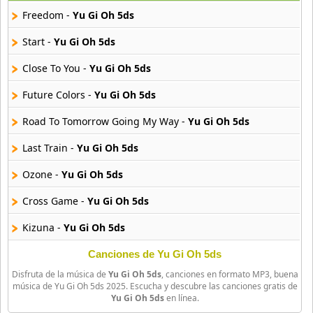
29 músicas online
Freedom -
Yu Gi Oh 5ds
Akane Iro Ni Samoru Saka
Start -
Yu Gi Oh 5ds
26 músicas online
Close To You -
Yu Gi Oh 5ds
Akb0048
Future Colors -
Yu Gi Oh 5ds
6 músicas online
Road To Tomorrow Going My Way -
Yu Gi Oh 5ds
Akikan
15 músicas online
Last Train -
Yu Gi Oh 5ds
Ozone -
Yu Gi Oh 5ds
Alejandro Arnais
3 músicas online
Cross Game -
Yu Gi Oh 5ds
Kizuna -
Yu Gi Oh 5ds
Amaenaideyo
26 músicas online
Canciones de Yu Gi Oh 5ds
Disfruta de la música de
Yu Gi Oh 5ds
, canciones en formato MP3, buena
Amagami Ss
música de Yu Gi Oh 5ds 2025. Escucha y descubre las canciones gratis de
50 músicas online
Yu Gi Oh 5ds
en línea.