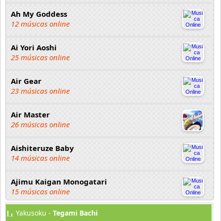
Ah My Goddess
12 músicas online
Ai Yori Aoshi
25 músicas online
Air Gear
23 músicas online
Air Master
26 músicas online
Aishiteruze Baby
14 músicas online
Ajimu Kaigan Monogatari
15 músicas online
Yakusoku -
Tegami Bachi
Akahori Gedou Hour Rabuge