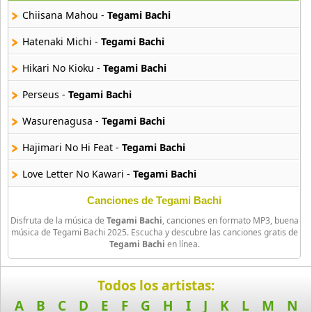
29 músicas online
Chiisana Mahou -
Tegami Bachi
Akane Iro Ni Samoru Saka
Hatenaki Michi -
Tegami Bachi
26 músicas online
Hikari No Kioku -
Tegami Bachi
Akb0048
Perseus -
Tegami Bachi
6 músicas online
Wasurenagusa -
Tegami Bachi
Akikan
15 músicas online
Hajimari No Hi Feat -
Tegami Bachi
Love Letter No Kawari -
Tegami Bachi
Alejandro Arnais
3 músicas online
Canciones de Tegami Bachi
Disfruta de la música de
Tegami Bachi
, canciones en formato MP3, buena
Amaenaideyo
música de Tegami Bachi 2025. Escucha y descubre las canciones gratis de
26 músicas online
Tegami Bachi
en línea.
Amagami Ss
Todos los artistas:
50 músicas online
A
B
C
D
E
F
G
H
I
J
K
L
M
N