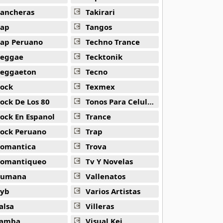
ancheras
Takirari
ap
Tangos
ap Peruano
Techno Trance
eggae
Tecktonik
eggaeton
Tecno
ock
Texmex
ock De Los 80
Tonos Para Celulares
ock En Espanol
Trance
ock Peruano
Trap
omantica
Trova
omantiqueo
Tv Y Novelas
Rumana
Vallenatos
yb
Varios Artistas
alsa
Villeras
amba
Visual Kei