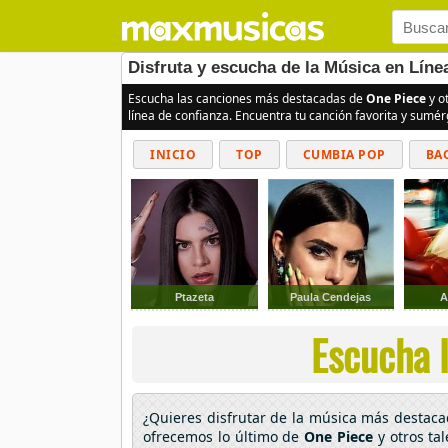
Disfruta y escucha de la Música en Líne
Escucha las canciones más destacadas de
One Piece
y o
línea de confianza. Encuentra tu canción favorita y sumé
INICIO
TOP
CUMBIA POP
BA
Ptazeta
Paula Cendejas
A
Escucha l
¿Quieres disfrutar de la música más destac
ofrecemos lo último de
One Piece
y otros ta