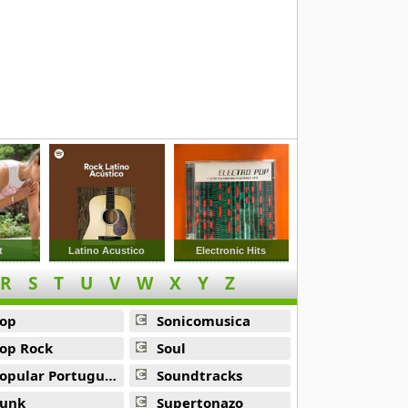
t
Latino Acustico
Electronic Hits
R
S
T
U
V
W
X
Y
Z
op
Sonicomusica
op Rock
Soul
opular Portuguesa
Soundtracks
unk
Supertonazo