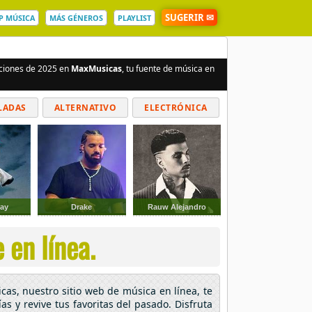
SUGERIR ✉
P MÚSICA
MÁS GÉNEROS
PLAYLIST
nciones de 2025 en
MaxMusicas
, tu fuente de música en
LADAS
ALTERNATIVO
ELECTRÓNICA
ay
Drake
Rauw Alejandro
 en línea.
cas, nuestro sitio web de música en línea, te
as y revive tus favoritas del pasado. Disfruta