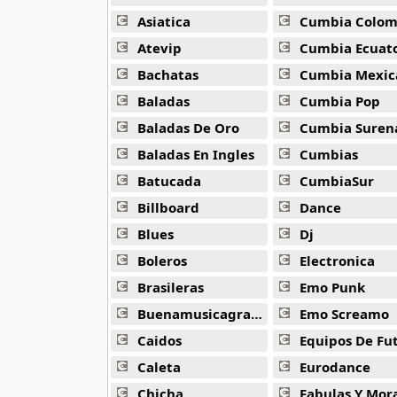
Alejandro Arnais
3 músicas online
Asiatica
Cumbia Colombi
Atevip
Cumbia Ecuatori
Amaenaideyo
Bachatas
Cumbia Mexic
26 músicas online
Baladas
Cumbia Pop
Amagami Ss
Baladas De Oro
Cumbia Suren
50 músicas online
Baladas En Ingles
Cumbias
Batucada
CumbiaSur
Amatsuki
20 músicas online
Billboard
Dance
Blues
Dj
Angel Beats
39 músicas online
Boleros
Electronica
Brasileras
Emo Punk
Angel Heart
Buenamusicagratis
Emo Screamo
36 músicas online
Caidos
Equipos De Fu
Angel Sanctuary
Caleta
Eurodance
19 músicas online
Chicha
Fabulas Y Morale