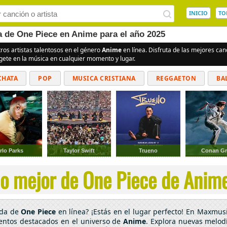
INICIO
TO
a de One Piece en Anime para el año 2025
tros artistas talentosos en el género
Anime
en línea. Disfruta de las mejores ca
rgete en la música en cualquier momento y lugar.
CHATA
POP
MUSICA CRISTIANA
REGGAETON
BA
CUMBIAS
rlo Parks
Taylor Swift
Trueno
Conan Gr
o mejor de One Piece de Anime
ada de
One Piece
en línea? ¡Estás en el lugar perfecto! En Maxmusi
lentos destacados en el universo de
Anime
. Explora nuevas melodí