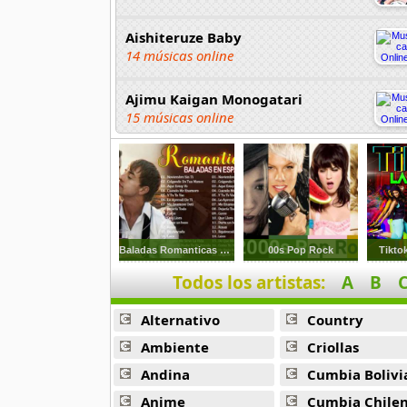
Aishiteruze Baby
14 músicas online
Ajimu Kaigan Monogatari
15 músicas online
Akahori Gedou Hour Rabuge
29 músicas online
Akane Iro Ni Samoru Saka
26 músicas online
Baladas Romanticas En Espanol De Los 60s 70s 80
00s Pop Rock
Tikto
Todos los artistas:
A
B
Akb0048
6 músicas online
Alternativo
Country
Akikan
Ambiente
Criollas
15 músicas online
Andina
Cumbia Bolivi
Anime
Cumbia Chile