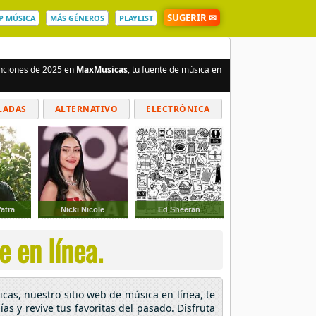
SUGERIR ✉
P MÚSICA
MÁS GÉNEROS
PLAYLIST
anciones de 2025 en
MaxMusicas
, tu fuente de música en
LADAS
ALTERNATIVO
ELECTRÓNICA
atra
Nicki Nicole
Ed Sheeran
 en línea.
cas, nuestro sitio web de música en línea, te
as y revive tus favoritas del pasado. Disfruta