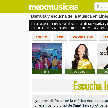
Disfruta y escucha de la Música en Líne
Escucha las canciones más destacadas de
Saint Seiya
y 
línea de confianza. Encuentra tu canción favorita y sumé
INICIO
TOP
CUMBIA POP
BA
BTS
Dua Lipa
Ha
Escucha l
¿Quieres disfrutar de la música más destac
ofrecemos lo último de
Saint Seiya
y otros t