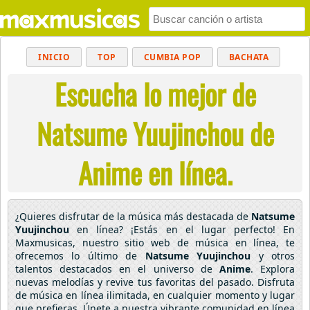
INICIO
TOP
CUMBIA POP
BACHATA
Escucha lo mejor de
POP
MUSICA CRISTIANA
REGGAETON
BALADAS
ALTERNATIVO
ELECTRÓNICA
Natsume Yuujinchou de
CUMBIAS
Anime en línea.
¿Quieres disfrutar de la música más destacada de
Natsume
Yuujinchou
en línea? ¡Estás en el lugar perfecto! En
Maxmusicas, nuestro sitio web de música en línea, te
ofrecemos lo último de
Natsume Yuujinchou
y otros
talentos destacados en el universo de
Anime
. Explora
nuevas melodías y revive tus favoritas del pasado. Disfruta
de música en línea ilimitada, en cualquier momento y lugar
que prefieras. Únete a nuestra vibrante comunidad en línea