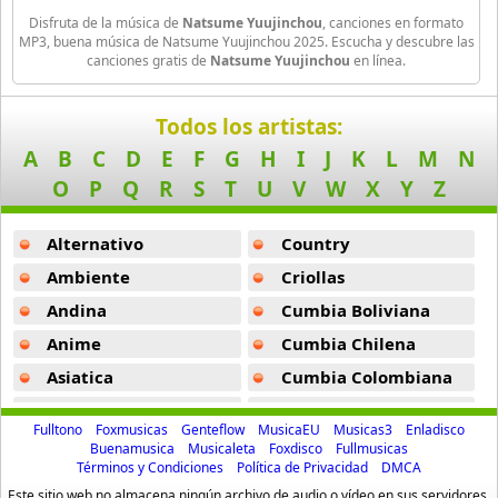
Disfruta de la música de
Natsume Yuujinchou
, canciones en formato
Amagami Ss
MP3, buena música de Natsume Yuujinchou 2025. Escucha y descubre las
50 músicas online
canciones gratis de
Natsume Yuujinchou
en línea.
Amatsuki
Todos los artistas:
20 músicas online
A
B
C
D
E
F
G
H
I
J
K
L
M
N
Angel Beats
O
P
Q
R
S
T
U
V
W
X
Y
Z
39 músicas online
Alternativo
Country
Angel Heart
36 músicas online
Ambiente
Criollas
Andina
Cumbia Boliviana
Angel Sanctuary
Anime
Cumbia Chilena
19 músicas online
Asiatica
Cumbia Colombiana
Angelic Layer
Atevip
Cumbia Ecuatoriana
3 músicas online
Fulltono
Foxmusicas
Genteflow
MusicaEU
Musicas3
Enladisco
Bachatas
Cumbia Mexicana
Buenamusica
Musicaleta
Foxdisco
Fullmusicas
Términos y Condiciones
Política de Privacidad
DMCA
Baladas
Cumbia Pop
Ano Natsu De Matteru
Este sitio web no almacena ningún archivo de audio o vídeo en sus servidores.