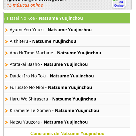
15 músicas online
Issei No Koe -
Natsume Yuujinchou
Akahori Gedou Hour Rabuge
29 músicas online
Ayumi Yori Yuuki -
Natsume Yuujinchou
Akane Iro Ni Samoru Saka
Aishiteru -
Natsume Yuujinchou
26 músicas online
Ano Hi Time Machine -
Natsume Yuujinchou
Akb0048
Atatakai Basho -
Natsume Yuujinchou
6 músicas online
Daidai Iro No Toki -
Natsume Yuujinchou
Akikan
15 músicas online
Furusato No Nioi -
Natsume Yuujinchou
Haru Wo Shiraseru -
Natsume Yuujinchou
Alejandro Arnais
3 músicas online
Kirameite Te Gomen -
Natsume Yuujinchou
Natsu Yuuzora -
Natsume Yuujinchou
Amaenaideyo
26 músicas online
Canciones de Natsume Yuujinchou