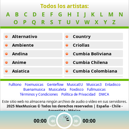
Amatsuki
Todos los artistas:
20 músicas online
A
B
C
D
E
F
G
H
I
J
K
L
M
N
O
P
Q
R
S
T
U
V
W
X
Y
Z
Angel Beats
39 músicas online
Alternativo
Country
Angel Heart
Ambiente
Criollas
36 músicas online
Andina
Cumbia Boliviana
Anime
Cumbia Chilena
Angel Sanctuary
19 músicas online
Asiatica
Cumbia Colombiana
Atevip
Cumbia Ecuatoriana
Angelic Layer
Fulltono
Foxmusicas
Genteflow
MusicaEU
Musicas3
Enladisco
Bachatas
Cumbia Mexicana
3 músicas online
Buenamusica
Musicaleta
Foxdisco
Fullmusicas
Términos y Condiciones
Política de Privacidad
DMCA
Baladas
Cumbia Pop
Este sitio web no almacena ningún archivo de audio o vídeo en sus servidores.
Ano Natsu De Matteru
Baladas De Oro
Cumbia Surena
2025 MaxMusicas © Todos los derechos reservados | España - Chile -
52 músicas online
Argentina - México.
Baladas En Ingles
Cumbias
00:00
00:00
Another
Batucada
CumbiaSur
5 músicas online