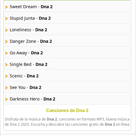
29 músicas online
Sweet Dream -
Dna 2
Akane Iro Ni Samoru Saka
Stupid Junta -
Dna 2
26 músicas online
Loneliness -
Dna 2
Akb0048
Danger Zone -
Dna 2
6 músicas online
Go Away -
Dna 2
Akikan
15 músicas online
Single Bed -
Dna 2
Scenic -
Dna 2
Alejandro Arnais
3 músicas online
See You -
Dna 2
Darkness Hero -
Dna 2
Amaenaideyo
26 músicas online
Canciones de Dna 2
Disfruta de la música de
Dna 2
, canciones en formato MP3, buena música
Amagami Ss
de Dna 2 2025. Escucha y descubre las canciones gratis de
Dna 2
en línea.
50 músicas online