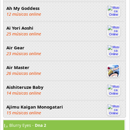
Ah My Goddess
12 músicas online
Ai Yori Aoshi
25 músicas online
Air Gear
23 músicas online
Air Master
26 músicas online
Aishiteruze Baby
14 músicas online
Ajimu Kaigan Monogatari
15 músicas online
Blurry Eyes -
Dna 2
Akahori Gedou Hour Rabuge