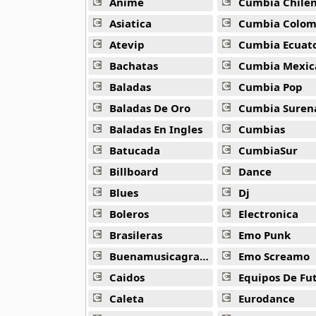
Alejandro Arnais
Anime
Cumbia Chile
3 músicas online
Asiatica
Cumbia Colombi
Atevip
Cumbia Ecuatori
Amaenaideyo
26 músicas online
Bachatas
Cumbia Mexic
Baladas
Cumbia Pop
Amagami Ss
Baladas De Oro
Cumbia Suren
50 músicas online
Baladas En Ingles
Cumbias
Amatsuki
Batucada
CumbiaSur
20 músicas online
Billboard
Dance
Angel Beats
Blues
Dj
39 músicas online
Boleros
Electronica
Brasileras
Emo Punk
Angel Heart
36 músicas online
Buenamusicagratis
Emo Screamo
Caidos
Equipos De Fu
Angel Sanctuary
Caleta
Eurodance
19 músicas online