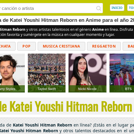
INICIO
TO
ea de Katei Youshi Hitman Reborn en Anime para el año 2
 Hitman Reborn
y otros artistas talentosos en el género
Anime
en línea. Disfrut
ción favorita y sumérgete en la música en cualquier momento y lugar.
CHATA
POP
MUSICA CRISTIANA
REGGAETON
BA
CUMBIAS
rry Styles
Taylor Swift
Nicki Nicole
BTS
de Katei Youshi Hitman Reborn 
ada de
Katei Youshi Hitman Reborn
en línea? ¡Estás en el lugar 
Katei Youshi Hitman Reborn
y otros talentos destacados en el u