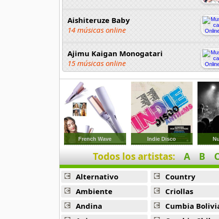
Aishiteruze Baby
14 músicas online
Ajimu Kaigan Monogatari
15 músicas online
Akahori Gedou Hour Rabuge
29 músicas online
Akane Iro Ni Samoru Saka
26 músicas online
French Wave
Indie Disco
N
Akb0048
Todos los artistas:
A
B
6 músicas online
Alternativo
Country
Akikan
Ambiente
Criollas
15 músicas online
Andina
Cumbia Bolivi