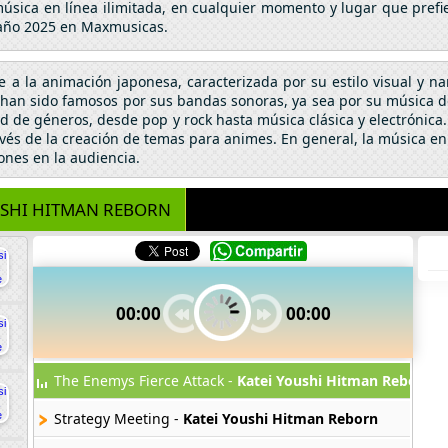
 música en línea ilimitada, en cualquier momento y lugar que pre
l año 2025 en Maxmusicas.
se a la animación japonesa, caracterizada por su estilo visual y n
an sido famosos por sus bandas sonoras, ya sea por su música de 
 de géneros, desde pop y rock hasta música clásica y electrónic
vés de la creación de temas para animes. En general, la música en
ones en la audiencia.
USHI HITMAN REBORN
00:00
00:00
The Enemys Fierce Attack -
Katei Youshi Hitman Reborn
Strategy Meeting -
Katei Youshi Hitman Reborn