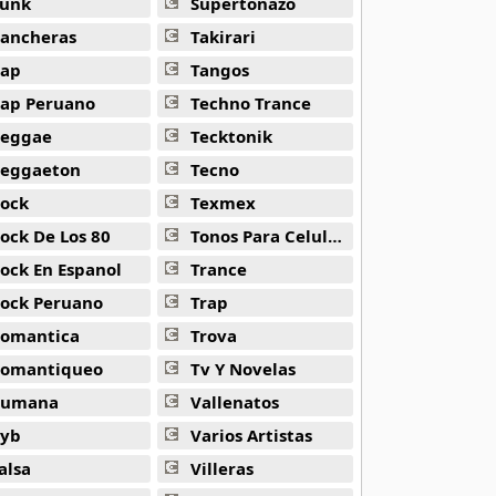
unk
Supertonazo
ancheras
Takirari
ap
Tangos
ap Peruano
Techno Trance
eggae
Tecktonik
eggaeton
Tecno
ock
Texmex
ock De Los 80
Tonos Para Celulares
ock En Espanol
Trance
ock Peruano
Trap
omantica
Trova
omantiqueo
Tv Y Novelas
Rumana
Vallenatos
yb
Varios Artistas
alsa
Villeras
 Reborn