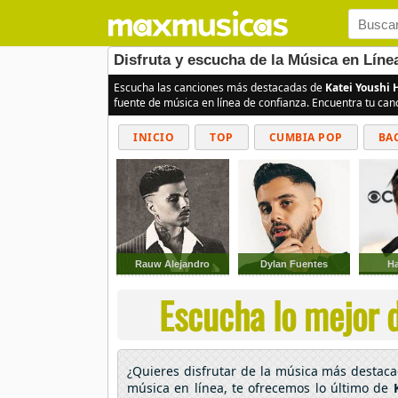
Disfruta y escucha de la Música en Lín
Escucha las canciones más destacadas de
Katei Youshi
fuente de música en línea de confianza. Encuentra tu can
INICIO
TOP
CUMBIA POP
BA
Rauw Alejandro
Dylan Fuentes
Ha
Escucha lo mejor 
¿Quieres disfrutar de la música más destac
música en línea, te ofrecemos lo último de