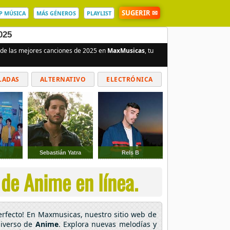
SUGERIR ✉
P MÚSICA
MÁS GÉNEROS
PLAYLIST
025
a de las mejores canciones de 2025 en
MaxMusicas
, tu
LADAS
ALTERNATIVO
ELECTRÓNICA
Sebastián Yatra
Rels B
de Anime en línea.
perfecto! En Maxmusicas, nuestro sitio web de
niverso de
Anime
. Explora nuevas melodías y