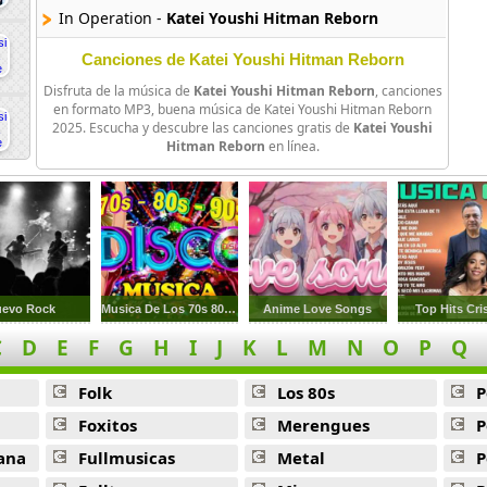
In Operation -
Katei Youshi Hitman Reborn
Listen To The Stereo -
Katei Youshi Hitman Reborn
Canciones de Katei Youshi Hitman Reborn
Disfruta de la música de
Katei Youshi Hitman Reborn
, canciones
Sakura Rock -
Katei Youshi Hitman Reborn
en formato MP3, buena música de Katei Youshi Hitman Reborn
2025. Escucha y descubre las canciones gratis de
Katei Youshi
Reborn The Dying Will Time -
Katei Youshi Hitman Rebor
Hitman Reborn
en línea.
Standing Friends -
Katei Youshi Hitman Reborn
Tsuna Awakes -
Katei Youshi Hitman Reborn
Vs Varia -
Katei Youshi Hitman Reborn
Xanxus -
Katei Youshi Hitman Reborn
uevo Rock
Musica De Los 70s 80s 90s
Anime Love Songs
Top Hits Cri
C
D
E
F
G
H
I
J
K
L
M
N
O
P
Q
Aoi Yume -
Katei Youshi Hitman Reborn
Before The Decisive Battle -
Katei Youshi Hitman Reborn
Folk
Los 80s
P
Foxitos
Merengues
P
Canvas -
Katei Youshi Hitman Reborn
ana
Fullmusicas
Metal
P
Familia -
Katei Youshi Hitman Reborn