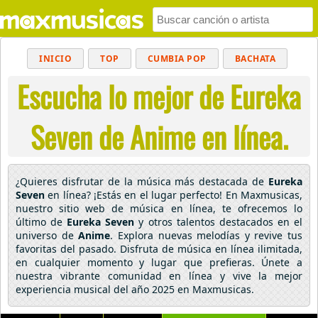
INICIO
TOP
CUMBIA POP
BACHATA
Escucha lo mejor de Eureka
POP
MUSICA CRISTIANA
REGGAETON
BALADAS
ALTERNATIVO
ELECTRÓNICA
Seven de Anime en línea.
CUMBIAS
¿Quieres disfrutar de la música más destacada de
Eureka
Seven
en línea? ¡Estás en el lugar perfecto! En Maxmusicas,
nuestro sitio web de música en línea, te ofrecemos lo
último de
Eureka Seven
y otros talentos destacados en el
universo de
Anime
. Explora nuevas melodías y revive tus
favoritas del pasado. Disfruta de música en línea ilimitada,
en cualquier momento y lugar que prefieras. Únete a
nuestra vibrante comunidad en línea y vive la mejor
experiencia musical del año 2025 en Maxmusicas.