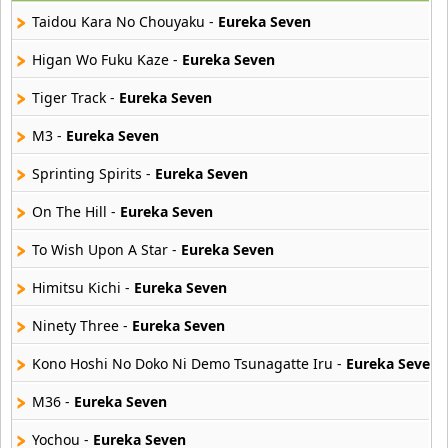
29 músicas online
Taidou Kara No Chouyaku -
Eureka Seven
Akane Iro Ni Samoru Saka
Higan Wo Fuku Kaze -
Eureka Seven
26 músicas online
Tiger Track -
Eureka Seven
Akb0048
M3 -
Eureka Seven
6 músicas online
Sprinting Spirits -
Eureka Seven
Akikan
15 músicas online
On The Hill -
Eureka Seven
To Wish Upon A Star -
Eureka Seven
Alejandro Arnais
3 músicas online
Himitsu Kichi -
Eureka Seven
Ninety Three -
Eureka Seven
Amaenaideyo
26 músicas online
Kono Hoshi No Doko Ni Demo Tsunagatte Iru -
Eureka Seven
Amagami Ss
M36 -
Eureka Seven
50 músicas online
Yochou -
Eureka Seven