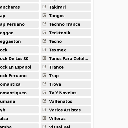
ancheras
Takirari
ap
Tangos
ap Peruano
Techno Trance
eggae
Tecktonik
eggaeton
Tecno
ock
Texmex
Mo Ooi -
Gintama
ock De Los 80
Tonos Para Celulares
ock En Espanol
Trance
ock Peruano
Trap
omantica
Trova
omantiqueo
Tv Y Novelas
Rumana
Vallenatos
yb
Varios Artistas
alsa
Villeras
amba
Visual Kei