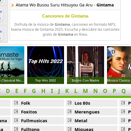
Atama Wo Busou Suru Hitsuyou Ga Aru -
Gintama
Mayonnaise Kitchen -
Gintama
Canciones de Gintama
Disfruta de la música de
Gintama
, canciones en formato MP3,
Watashi Wa Saigo No Ippon Ni Natte Mo Ore Nai Ne -
Gin
buena música de Gintama 2025. Escucha y descubre las canciones
gratis de
Gintama
en línea.
4 Nenme Toka Mou Iin Ja Ne -
Gintama
Donten -
Gintama
Gohan Wa 20 Kai Kan Dekara Nomikomi Nasai Wakatta -
G
Oyaji No Seichi Snack -
Gintama
Namaste Classical Music for Yoga
Top Hits 2022
Exitos Con Madre
Toubun Tora Ne Tonaa -
Gintama
C
D
E
F
G
H
I
J
K
L
M
N
O
P
Q
Light Infection -
Gintama
Folk
Los 80s
P
Stairway Generation -
Gintama
Foxitos
Merengues
P
Ameendayo Omaera -
Gintama
ana
Fullmusicas
Metal
P
Haadoboirudo Doushin Kozenikata Heiji Tsugino Teema Ni
na
Fulltono
Miqueas
P