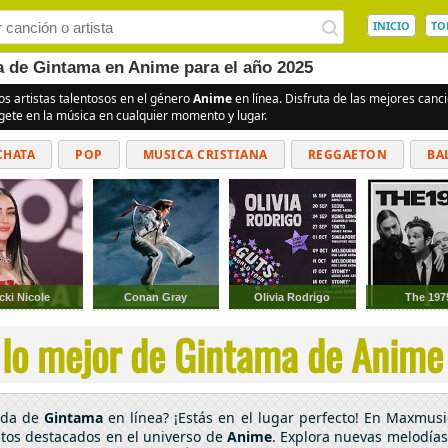
INICIO
TO
ea de Gintama en Anime para el año 2025
os artistas talentosos en el género
Anime
en línea. Disfruta de las mejores can
rgete en la música en cualquier momento y lugar.
CHATA
POP
MUSICA CRISTIANA
REGGAETON
BA
CUMBIAS
cki Nicole
Conan Gray
Olivia Rodrigo
The 197
lo mejor de Gintama de Anime 
cada de
Gintama
en línea? ¡Estás en el lugar perfecto! En Maxmusi
ntos destacados en el universo de
Anime
. Explora nuevas melodías 