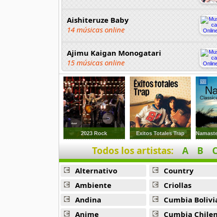
Aishiteruze Baby
14 músicas online
Ajimu Kaigan Monogatari
15 músicas online
Akahori Gedou Hour Rabuge
29 músicas online
Akane Iro Ni Samoru Saka
26 músicas online
2023 Rock
Exitos Totales Trap
Todos los artistas:
A
B
Akb0048
6 músicas online
Alternativo
Country
Akikan
Ambiente
Criollas
15 músicas online
Andina
Cumbia Bolivi
Anime
Cumbia Chile