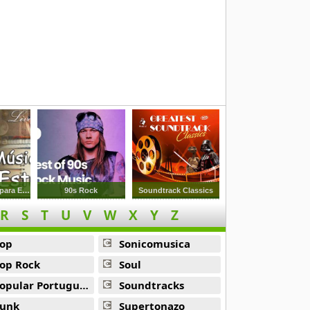
tama
intama
Musica Clasica para Estudiar
90s Rock
Soundtrack Classics
R
S
T
U
V
W
X
Y
Z
op
Sonicomusica
op Rock
Soul
opular Portuguesa
Soundtracks
 -
Gintama
unk
Supertonazo