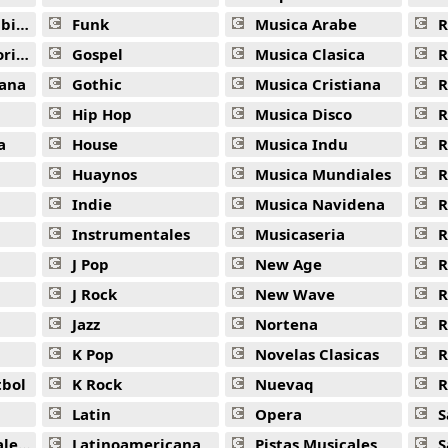
ana
Funk
Musica Arabe
R
Banjiya Blues -
Gintama
ana
Gospel
Musica Clasica
R
Doukou Ga Hirai Tenzo -
Gintama
ana
Gothic
Musica Cristiana
R
Mr Raindrop -
Gintama
Hip Hop
Musica Disco
R
Signal -
Gintama
a
House
Musica Indu
R
Huaynos
Musica Mundiales
R
Tabemono No Suki Kirai Ooi Nin Wa Ningen No Suki Kirai 
Indie
Musica Navidena
R
Anata Magic -
Gintama
Instrumentales
Musicaseria
R
Balance Doll -
Gintama
J Pop
New Age
R
Dondake Konishi Man -
Gintama
J Rock
New Wave
R
Jazz
Nortena
R
Dorobou Wa Dorobou Demo Koi Dorobou Sa -
Gintama
K Pop
Novelas Clasicas
Jibun Wo Omotte Kureru Oya Ga -
Gintama
tbol
K Rock
Nuevaq
R
Kenkatte No Wa Yoo Nani -
Gintama
Latin
Opera
S
Mukashi No Yuujin Ga Kawarazu -
Gintama
jas
Latinoamericana
Pistas Musicales
S