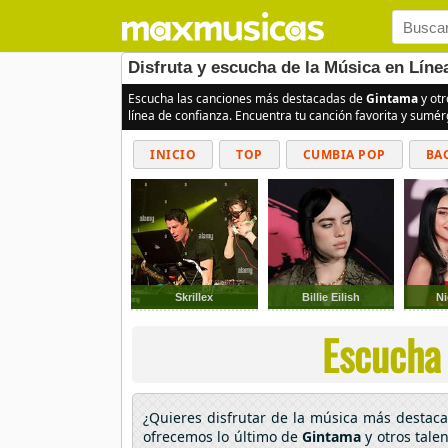
Disfruta y escucha de la Música en Lín
Escucha las canciones más destacadas de
Gintama
y otr
línea de confianza. Encuentra tu canción favorita y sumé
INICIO
TOP
CUMBIA POP
BA
Skrillex
Billie Eilish
Ni
Escucha 
¿Quieres disfrutar de la música más desta
ofrecemos lo último de
Gintama
y otros tale