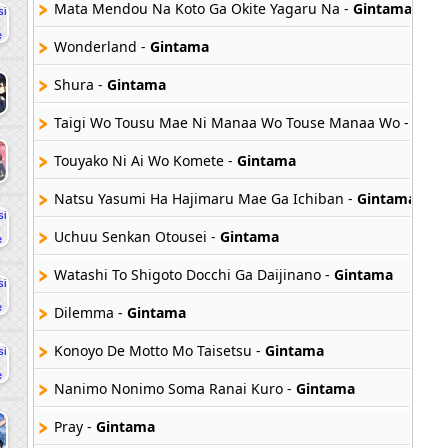
Mata Mendou Na Koto Ga Okite Yagaru Na -
Gintama
Wonderland -
Gintama
Shura -
Gintama
Taigi Wo Tousu Mae Ni Manaa Wo Touse Manaa Wo -
Gint
Touyako Ni Ai Wo Komete -
Gintama
Natsu Yasumi Ha Hajimaru Mae Ga Ichiban -
Gintama
Uchuu Senkan Otousei -
Gintama
Watashi To Shigoto Docchi Ga Daijinano -
Gintama
Dilemma -
Gintama
Konoyo De Motto Mo Taisetsu -
Gintama
Nanimo Nonimo Soma Ranai Kuro -
Gintama
Pray -
Gintama