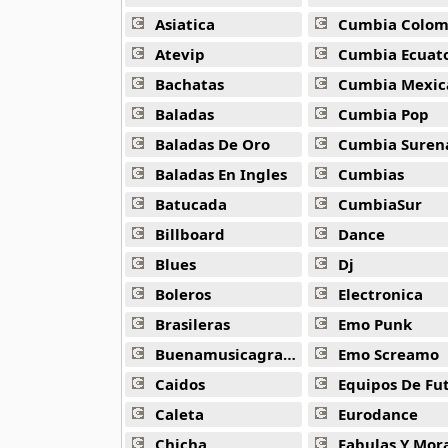
Alejandro Arnais
3 músicas online
Asiatica
Cumbia Colombi
Atevip
Cumbia Ecuatori
Amaenaideyo
Bachatas
Cumbia Mexic
26 músicas online
Baladas
Cumbia Pop
Amagami Ss
Baladas De Oro
Cumbia Suren
50 músicas online
Baladas En Ingles
Cumbias
Batucada
CumbiaSur
Amatsuki
20 músicas online
Billboard
Dance
Blues
Dj
Angel Beats
39 músicas online
Boleros
Electronica
Brasileras
Emo Punk
Angel Heart
Buenamusicagratis
Emo Screamo
36 músicas online
Caidos
Equipos De Fu
Angel Sanctuary
Caleta
Eurodance
19 músicas online
Chicha
Fabulas Y Morale