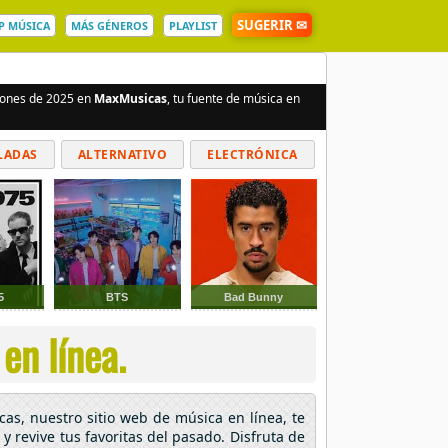
SUGERIR ✉
P MÚSICA
MÁS GÉNEROS
PLAYLIST
ciones de 2025 en
MaxMusicas
, tu fuente de música en
LADAS
ALTERNATIVO
ELECTRÓNICA
5
BTS
Bad Bunny
en línea.
cas, nuestro sitio web de música en línea, te
y revive tus favoritas del pasado. Disfruta de