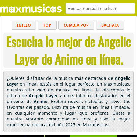
INICIO
TOP
CUMBIA POP
BACHATA
Escucha lo mejor de Angelic
POP
MUSICA CRISTIANA
REGGAETON
BALADAS
ALTERNATIVO
ELECTRÓNICA
Layer de Anime en línea.
CUMBIAS
¿Quieres disfrutar de la música más destacada de
Angelic
Layer
en línea? ¡Estás en el lugar perfecto! En Maxmusicas,
nuestro sitio web de música en línea, te ofrecemos lo
último de
Angelic Layer
y otros talentos destacados en el
universo de
Anime
. Explora nuevas melodías y revive tus
favoritas del pasado. Disfruta de música en línea ilimitada,
en cualquier momento y lugar que prefieras. Únete a
nuestra vibrante comunidad en línea y vive la mejor
experiencia musical del año 2025 en Maxmusicas.