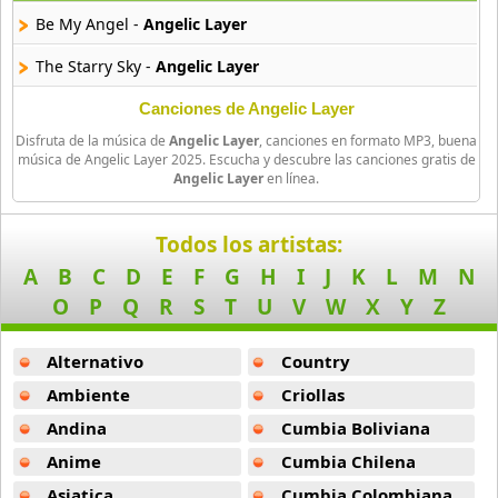
29 músicas online
Be My Angel -
Angelic Layer
Akane Iro Ni Samoru Saka
The Starry Sky -
Angelic Layer
26 músicas online
Canciones de Angelic Layer
Akb0048
Disfruta de la música de
Angelic Layer
, canciones en formato MP3, buena
6 músicas online
música de Angelic Layer 2025. Escucha y descubre las canciones gratis de
Angelic Layer
en línea.
Akikan
15 músicas online
Todos los artistas:
A
B
C
D
E
F
G
H
I
J
K
L
M
N
Alejandro Arnais
O
P
Q
R
S
T
U
V
W
X
Y
Z
3 músicas online
Alternativo
Country
Amaenaideyo
26 músicas online
Ambiente
Criollas
Andina
Cumbia Boliviana
Amagami Ss
Anime
Cumbia Chilena
50 músicas online
Asiatica
Cumbia Colombiana