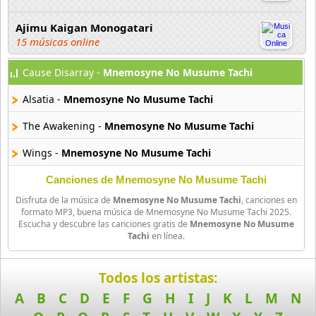
Ajimu Kaigan Monogatari
15 músicas online
Cause Disarray -
Mnemosyne No Musume Tachi
Akahori Gedou Hour Rabuge
29 músicas online
Alsatia -
Mnemosyne No Musume Tachi
Akane Iro Ni Samoru Saka
The Awakening -
Mnemosyne No Musume Tachi
26 músicas online
Wings -
Mnemosyne No Musume Tachi
Akb0048
Canciones de Mnemosyne No Musume Tachi
6 músicas online
Disfruta de la música de
Mnemosyne No Musume Tachi
, canciones en
formato MP3, buena música de Mnemosyne No Musume Tachi 2025.
Akikan
Escucha y descubre las canciones gratis de
Mnemosyne No Musume
15 músicas online
Tachi
en línea.
Alejandro Arnais
Todos los artistas:
3 músicas online
A
B
C
D
E
F
G
H
I
J
K
L
M
N
Amaenaideyo