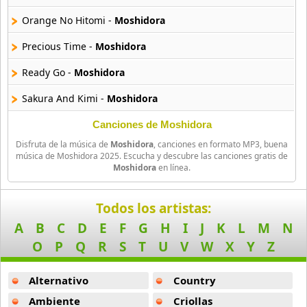
Amagami Ss
Orange No Hitomi -
Moshidora
50 músicas online
Precious Time -
Moshidora
Amatsuki
Ready Go -
Moshidora
20 músicas online
Sakura And Kimi -
Moshidora
Angel Beats
39 músicas online
Tabidatsu Yuki -
Moshidora
Canciones de Moshidora
Disfruta de la música de
Moshidora
, canciones en formato MP3, buena
Three Feet Line -
Moshidora
Angel Heart
música de Moshidora 2025. Escucha y descubre las canciones gratis de
Moshidora
en línea.
36 músicas online
Yaburareta Yakusoku -
Moshidora
Angel Sanctuary
Yume Note -
Moshidora
Todos los artistas:
19 músicas online
A
B
C
D
E
F
G
H
I
J
K
L
M
N
Full Lock Turn -
Moshidora
O
P
Q
R
S
T
U
V
W
X
Y
Z
Angelic Layer
Hondo Takano Tamashii -
Moshidora
3 músicas online
Alternativo
Country
Hoshi Ni Narereba -
Moshidora
Ano Natsu De Matteru
Ambiente
Criollas
If -
Moshidora