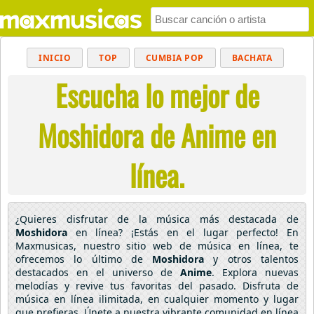
INICIO
TOP
CUMBIA POP
BACHATA
Escucha lo mejor de
POP
MUSICA CRISTIANA
REGGAETON
BALADAS
ALTERNATIVO
ELECTRÓNICA
Moshidora de Anime en
CUMBIAS
línea.
¿Quieres disfrutar de la música más destacada de
Moshidora
en línea? ¡Estás en el lugar perfecto! En
Maxmusicas, nuestro sitio web de música en línea, te
ofrecemos lo último de
Moshidora
y otros talentos
destacados en el universo de
Anime
. Explora nuevas
melodías y revive tus favoritas del pasado. Disfruta de
música en línea ilimitada, en cualquier momento y lugar
que prefieras. Únete a nuestra vibrante comunidad en línea