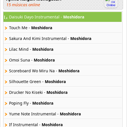
15 músicas online
Daisuki Dayo Instrumental -
Moshidora
Akahori Gedou Hour Rabuge
29 músicas online
Touch Me -
Moshidora
Akane Iro Ni Samoru Saka
Sakura And Kimi Instrumental -
Moshidora
26 músicas online
Lilac Mind -
Moshidora
Akb0048
Omoi Suna -
Moshidora
6 músicas online
Scoreboard Wo Miru Na -
Moshidora
Akikan
15 músicas online
Silhouette Green -
Moshidora
Drucker No Kiseki -
Moshidora
Alejandro Arnais
3 músicas online
Poping Fly -
Moshidora
Yume Note Instrumental -
Moshidora
Amaenaideyo
26 músicas online
If Instrumental -
Moshidora