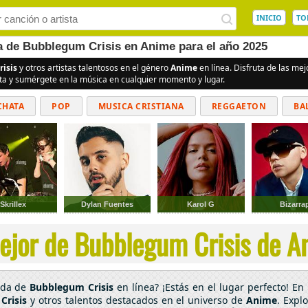
INICIO
TO
ea de Bubblegum Crisis en Anime para el año 2025
isis
y otros artistas talentosos en el género
Anime
en línea. Disfruta de las me
ita y sumérgete en la música en cualquier momento y lugar.
CHATA
POP
MUSICA CRISTIANA
REGGAETON
BA
CUMBIAS
Skrillex
Dylan Fuentes
Karol G
Bizarra
ejor de Bubblegum Crisis de An
ada de
Bubblegum Crisis
en línea? ¡Estás en el lugar perfecto! E
Crisis
y otros talentos destacados en el universo de
Anime
. Expl