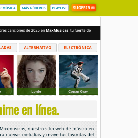
SUGERIR ✉
P MÚSICA
MÁS GÉNEROS
PLAYLIST
jores canciones de 2025 en
MaxMusicas
, tu fuente de
LADAS
ALTERNATIVO
ELECTRÓNICA
p
Lorde
Conan Gray
ime en línea.
n Maxmusicas, nuestro sitio web de música en
ora nuevas melodías y revive tus favoritas del