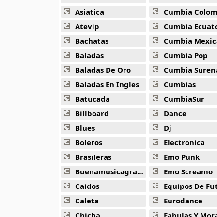
Alejandro Arnais
3 músicas online
Asiatica
Cumbia Colombi
Atevip
Cumbia Ecuatori
Amaenaideyo
Bachatas
Cumbia Mexic
26 músicas online
Baladas
Cumbia Pop
Amagami Ss
Baladas De Oro
Cumbia Suren
50 músicas online
Baladas En Ingles
Cumbias
Batucada
CumbiaSur
Amatsuki
20 músicas online
Billboard
Dance
Blues
Dj
Angel Beats
39 músicas online
Boleros
Electronica
Brasileras
Emo Punk
Angel Heart
Buenamusicagratis
Emo Screamo
36 músicas online
Caidos
Equipos De Fu
Angel Sanctuary
Caleta
Eurodance
19 músicas online
Chicha
Fabulas Y Morale