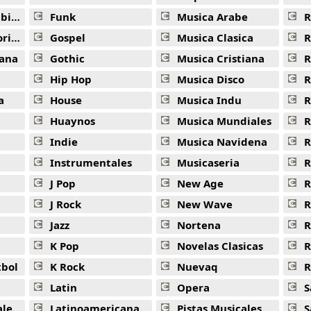
ana
Funk
Musica Arabe
R
ana
Gospel
Musica Clasica
R
ana
Gothic
Musica Cristiana
R
Hip Hop
Musica Disco
R
a
House
Musica Indu
R
Huaynos
Musica Mundiales
R
Indie
Musica Navidena
R
Instrumentales
Musicaseria
R
J Pop
New Age
R
J Rock
New Wave
R
Jazz
Nortena
R
K Pop
Novelas Clasicas
tbol
K Rock
Nuevaq
R
Latin
Opera
S
jas
Latinoamericana
Pistas Musicales
S