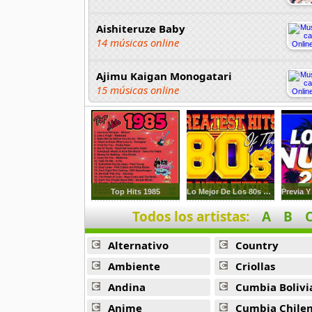
Aishiteruze Baby
14 músicas online
Ajimu Kaigan Monogatari
15 músicas online
Akahori Gedou Hour Rabuge
29 músicas online
Akane Iro Ni Samoru Saka
26 músicas online
Top Hits 1985
Lo Mejor De Los 80s Y 90s En Ingles
Todos los artistas:
A
B
Akb0048
6 músicas online
Alternativo
Country
Akikan
Ambiente
Criollas
15 músicas online
Andina
Cumbia Bolivi
Anime
Cumbia Chile