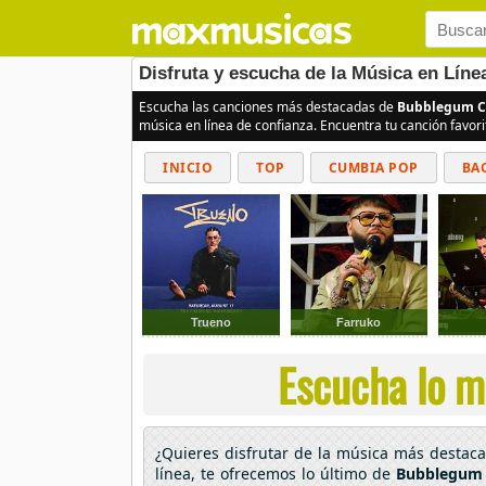
Disfruta y escucha de la Música en Lín
Escucha las canciones más destacadas de
Bubblegum Cr
música en línea de confianza. Encuentra tu canción favor
INICIO
TOP
CUMBIA POP
BA
Trueno
Farruko
Escucha lo m
¿Quieres disfrutar de la música más destac
línea, te ofrecemos lo último de
Bubblegum 