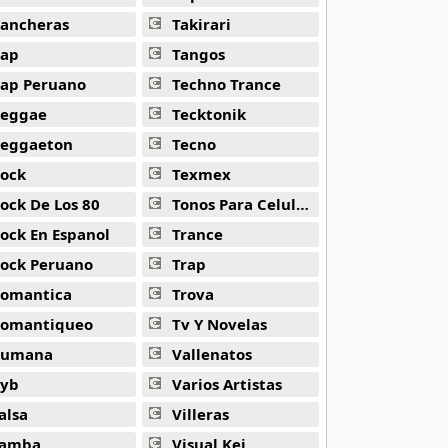
ancheras
Takirari
ap
Tangos
ap Peruano
Techno Trance
eggae
Tecktonik
eggaeton
Tecno
ock
Texmex
ock De Los 80
Tonos Para Celulares
ock En Espanol
Trance
ock Peruano
Trap
omantica
Trova
omantiqueo
Tv Y Novelas
Rumana
Vallenatos
yb
Varios Artistas
alsa
Villeras
amba
Visual Kei