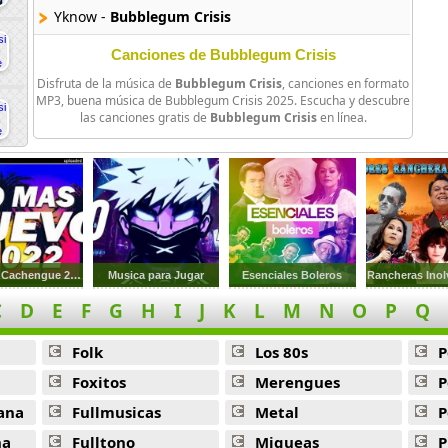
Yknow -
Bubblegum Crisis
Canciones de Bubblegum Crisis
Disfruta de la música de
Bubblegum Crisis
, canciones en formato
MP3, buena música de Bubblegum Crisis 2025. Escucha y descubre
las canciones gratis de
Bubblegum Crisis
en línea.
Previa Y Cachengue 2022
Musica para Jugar
Esenciales Boleros
Rancheras Inol
C
D
E
F
G
H
I
J
K
L
M
N
O
P
Q
Folk
Los 80s
P
Foxitos
Merengues
P
ana
Fullmusicas
Metal
P
na
Fulltono
Miqueas
P