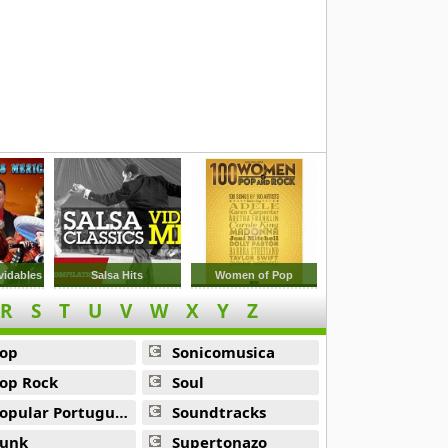
vidables
Salsa Hits
Women of Pop
R
S
T
U
V
W
X
Y
Z
op
Sonicomusica
op Rock
Soul
opular Portuguesa
Soundtracks
unk
Supertonazo