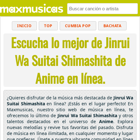
INICIO
TOP
CUMBIA POP
BACHATA
Escucha lo mejor de Jinrui
POP
MUSICA CRISTIANA
REGGAETON
BALADAS
ALTERNATIVO
ELECTRÓNICA
Wa Suitai Shimashita de
CUMBIAS
Anime en línea.
¿Quieres disfrutar de la música más destacada de
Jinrui Wa
Suitai Shimashita
en línea? ¡Estás en el lugar perfecto! En
Maxmusicas, nuestro sitio web de música en línea, te
ofrecemos lo último de
Jinrui Wa Suitai Shimashita
y otros
talentos destacados en el universo de
Anime
. Explora
nuevas melodías y revive tus favoritas del pasado. Disfruta
de música en línea ilimitada, en cualquier momento y lugar
que prefieras. Únete a nuestra vibrante comunidad en línea