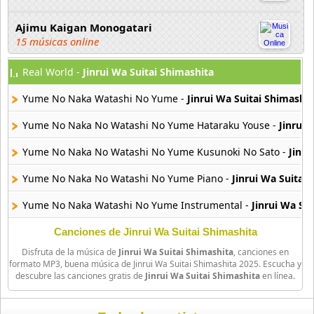
Ajimu Kaigan Monogatari
15 músicas online
Real World -
Jinrui Wa Suitai Shimashita
Akahori Gedou Hour Rabuge
29 músicas online
Yume No Naka Watashi No Yume -
Jinrui Wa Suitai Shimashit
Akane Iro Ni Samoru Saka
Yume No Naka No Watashi No Yume Hataraku Youse -
Jinrui 
26 músicas online
Yume No Naka No Watashi No Yume Kusunoki No Sato -
Jinru
Akb0048
Yume No Naka No Watashi No Yume Piano -
Jinrui Wa Suitai
6 músicas online
Yume No Naka Watashi No Yume Instrumental -
Jinrui Wa Su
Akikan
15 músicas online
Canciones de Jinrui Wa Suitai Shimashita
Disfruta de la música de
Jinrui Wa Suitai Shimashita
, canciones en
formato MP3, buena música de Jinrui Wa Suitai Shimashita 2025. Escucha y
Alejandro Arnais
descubre las canciones gratis de
Jinrui Wa Suitai Shimashita
en línea.
3 músicas online
Amaenaideyo