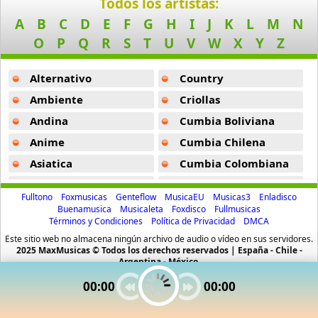
Todos los artistas:
26 músicas online
A
B
C
D
E
F
G
H
I
J
K
L
M
N
O
P
Q
R
S
T
U
V
W
X
Y
Z
Amagami Ss
50 músicas online
Alternativo
Country
Amatsuki
Ambiente
Criollas
20 músicas online
Andina
Cumbia Boliviana
Anime
Cumbia Chilena
Angel Beats
39 músicas online
Asiatica
Cumbia Colombiana
Atevip
Cumbia Ecuatoriana
Angel Heart
Fulltono
Foxmusicas
Genteflow
MusicaEU
Musicas3
Enladisco
Bachatas
Cumbia Mexicana
36 músicas online
Buenamusica
Musicaleta
Foxdisco
Fullmusicas
Términos y Condiciones
Política de Privacidad
DMCA
Baladas
Cumbia Pop
Este sitio web no almacena ningún archivo de audio o vídeo en sus servidores.
Angel Sanctuary
Baladas De Oro
Cumbia Surena
2025 MaxMusicas © Todos los derechos reservados | España - Chile -
19 músicas online
Argentina - México.
Baladas En Ingles
Cumbias
00:00
00:00
Angelic Layer
Batucada
CumbiaSur
3 músicas online
Billboard
Dance