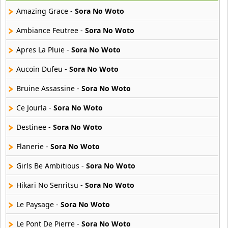
29 músicas online
Amazing Grace -
Sora No Woto
Akane Iro Ni Samoru Saka
Ambiance Feutree -
Sora No Woto
26 músicas online
Apres La Pluie -
Sora No Woto
Akb0048
Aucoin Dufeu -
Sora No Woto
6 músicas online
Bruine Assassine -
Sora No Woto
Akikan
15 músicas online
Ce Jourla -
Sora No Woto
Destinee -
Sora No Woto
Alejandro Arnais
3 músicas online
Flanerie -
Sora No Woto
Girls Be Ambitious -
Sora No Woto
Amaenaideyo
26 músicas online
Hikari No Senritsu -
Sora No Woto
Amagami Ss
Le Paysage -
Sora No Woto
50 músicas online
Le Pont De Pierre -
Sora No Woto