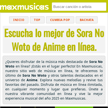
INICIO
TOP
CUMBIA POP
BACHATA
Escucha lo mejor de Sora No
POP
MUSICA CRISTIANA
REGGAETON
BALADAS
ALTERNATIVO
ELECTRÓNICA
Woto de Anime en línea.
CUMBIAS
¿Quieres disfrutar de la música más destacada de
Sora No
Woto
en línea? ¡Estás en el lugar perfecto! En Maxmusicas,
nuestro sitio web de música en línea, te ofrecemos lo
último de
Sora No Woto
y otros talentos destacados en el
universo de
Anime
. Explora nuevas melodías y revive tus
favoritas del pasado. Disfruta de música en línea ilimitada,
en cualquier momento y lugar que prefieras. Únete a
nuestra vibrante comunidad en línea y vive la mejor
experiencia musical del año 2025 en Maxmusicas.