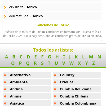
Amatsuki
Fork Knife -
Toriko
20 músicas online
Gourmet Jidai -
Toriko
Angel Beats
39 músicas online
Kokoro No Itami -
Toriko
Canciones de Toriko
Disfruta de la música de
Toriko
, canciones en formato MP3, buena música
Senjin -
Toriko
Angel Heart
de Toriko 2025. Escucha y descubre las canciones gratis de
Toriko
en línea.
36 músicas online
Daichi No Megumi -
Toriko
Todos los artistas:
Angel Sanctuary
Itoshiki Mono -
Toriko
A
B
C
D
E
F
G
H
I
J
K
L
M
N
19 músicas online
Kaerimichi -
Toriko
O
P
Q
R
S
T
U
V
W
X
Y
Z
Angelic Layer
Kokusai Gourmet Kikan -
Toriko
3 músicas online
Alternativo
Country
Love Chase Instrumental -
Toriko
Ambiente
Criollas
Ano Natsu De Matteru
Yami No Soshiki Bishokukai -
Toriko
52 músicas online
Andina
Cumbia Boliviana
Anime
Cumbia Chilena
Zettai Zetsumei Dai Pinch -
Toriko
Another
Asiatica
Cumbia Colombiana
5 músicas online
Daichi No Kodou -
Toriko