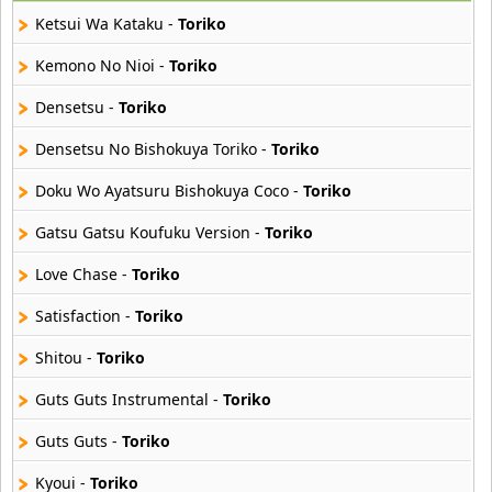
29 músicas online
Ketsui Wa Kataku -
Toriko
Akane Iro Ni Samoru Saka
Kemono No Nioi -
Toriko
26 músicas online
Densetsu -
Toriko
Akb0048
Densetsu No Bishokuya Toriko -
Toriko
6 músicas online
Doku Wo Ayatsuru Bishokuya Coco -
Toriko
Akikan
15 músicas online
Gatsu Gatsu Koufuku Version -
Toriko
Love Chase -
Toriko
Alejandro Arnais
3 músicas online
Satisfaction -
Toriko
Shitou -
Toriko
Amaenaideyo
26 músicas online
Guts Guts Instrumental -
Toriko
Amagami Ss
Guts Guts -
Toriko
50 músicas online
Kyoui -
Toriko