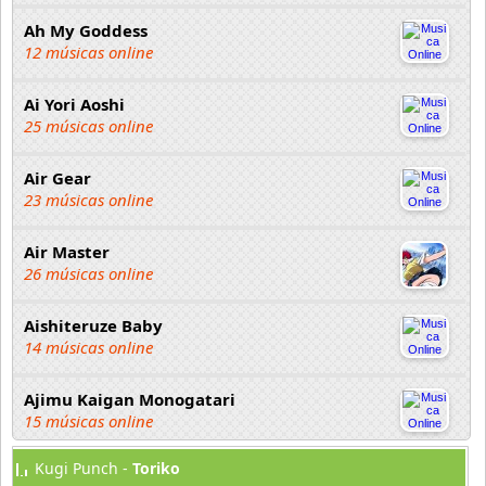
Ah My Goddess
12 músicas online
Ai Yori Aoshi
25 músicas online
Air Gear
23 músicas online
Air Master
26 músicas online
Aishiteruze Baby
14 músicas online
Ajimu Kaigan Monogatari
15 músicas online
Kugi Punch -
Toriko
Akahori Gedou Hour Rabuge