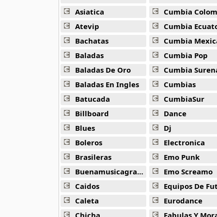
Alejandro Arnais
3 músicas online
Asiatica
Cumbia Colombi
Atevip
Cumbia Ecuatori
Amaenaideyo
Bachatas
Cumbia Mexic
26 músicas online
Baladas
Cumbia Pop
Amagami Ss
Baladas De Oro
Cumbia Suren
50 músicas online
Baladas En Ingles
Cumbias
Batucada
CumbiaSur
Amatsuki
20 músicas online
Billboard
Dance
Blues
Dj
Angel Beats
39 músicas online
Boleros
Electronica
Brasileras
Emo Punk
Angel Heart
Buenamusicagratis
Emo Screamo
36 músicas online
Caidos
Equipos De Fu
Angel Sanctuary
Caleta
Eurodance
19 músicas online
Chicha
Fabulas Y Morale