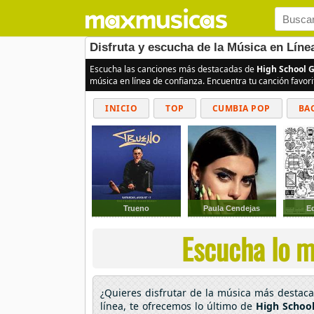
Disfruta y escucha de la Música en Líne
Escucha las canciones más destacadas de
High School G
música en línea de confianza. Encuentra tu canción favor
INICIO
TOP
CUMBIA POP
BA
Trueno
Paula Cendejas
E
Escucha lo m
¿Quieres disfrutar de la música más desta
línea, te ofrecemos lo último de
High School