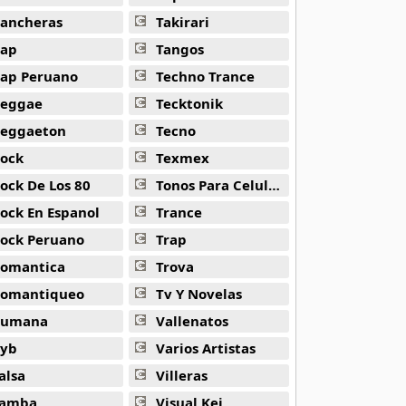
ancheras
Takirari
ap
Tangos
ap Peruano
Techno Trance
eggae
Tecktonik
eggaeton
Tecno
ock
Texmex
ock De Los 80
Tonos Para Celulares
ock En Espanol
Trance
ock Peruano
Trap
omantica
Trova
omantiqueo
Tv Y Novelas
Rumana
Vallenatos
yb
Varios Artistas
alsa
Villeras
amba
Visual Kei