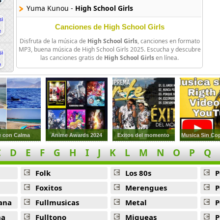
Yuma Kunou -
High School Girls
Canciones de High School Girls
Disfruta de la música de
High School Girls
, canciones en formato
MP3, buena música de High School Girls 2025. Escucha y descubre
las canciones gratis de
High School Girls
en línea.
e con Calma
Anime Awards 2024
Exitos del momento
Musica Sin Co
C
D
E
F
G
H
I
J
K
L
M
N
O
P
Q
Folk
Los 80s
P
Foxitos
Merengues
P
ana
Fullmusicas
Metal
P
na
Fulltono
Miqueas
P