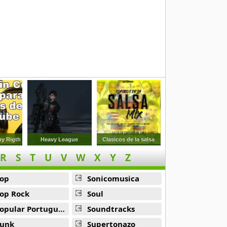
py Rigth
Heavy League
Clasicos de la salsa
R
S
T
U
V
W
X
Y
Z
op
Sonicomusica
op Rock
Soul
opular Portuguesa
Soundtracks
unk
Supertonazo