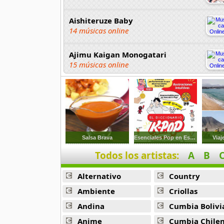
Aishiteruze Baby
14 músicas online
Ajimu Kaigan Monogatari
15 músicas online
Akahori Gedou Hour Rabuge
29 músicas online
Akane Iro Ni Samoru Saka
26 músicas online
Salsa Brava
Esenciales Pop en Espanol
Viaj
Todos los artistas:
A
B
Akb0048
6 músicas online
Alternativo
Country
Akikan
Ambiente
Criollas
15 músicas online
Andina
Cumbia Bolivi
Anime
Cumbia Chile