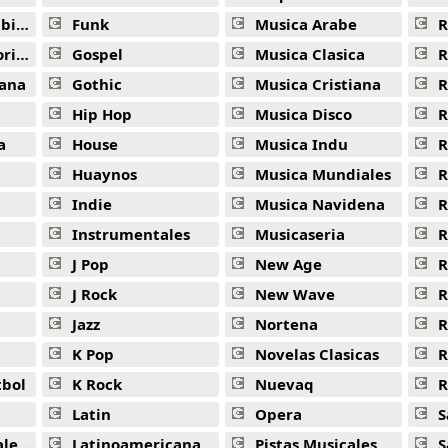
ana
Funk
Musica Arabe
R
ana
Gospel
Musica Clasica
R
ana
Gothic
Musica Cristiana
R
Hip Hop
Musica Disco
R
a
House
Musica Indu
R
Huaynos
Musica Mundiales
R
Indie
Musica Navidena
R
Instrumentales
Musicaseria
R
J Pop
New Age
R
J Rock
New Wave
R
Jazz
Nortena
R
K Pop
Novelas Clasicas
tbol
K Rock
Nuevaq
R
Latin
Opera
S
jas
Latinoamericana
Pistas Musicales
S