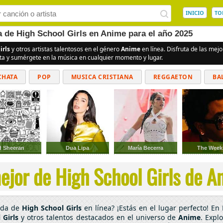
INICIO
TO
a de High School Girls en Anime para el año 2025
irls
y otros artistas talentosos en el género
Anime
en línea. Disfruta de las me
ita y sumérgete en la música en cualquier momento y lugar.
CHATA
POP
MUSICA CRISTIANA
REGGAETON
BA
CUMBIAS
d Sheeran
Dua Lipa
María Becerra
The Wee
ejor de High School Girls de An
cada de
High School Girls
en línea? ¡Estás en el lugar perfecto! E
 Girls
y otros talentos destacados en el universo de
Anime
. Expl