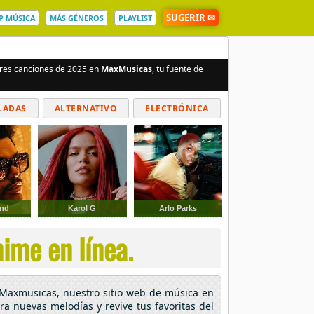
SUGERIR ✉
P MÚSICA
MÁS GÉNEROS
PLAYLIST
jores canciones de 2025 en
MaxMusicas
, tu fuente de
LADAS
ALTERNATIVO
ELECTRÓNICA
knd
Karol G
Arlo Parks
ime en línea.
n Maxmusicas, nuestro sitio web de música en
ora nuevas melodías y revive tus favoritas del