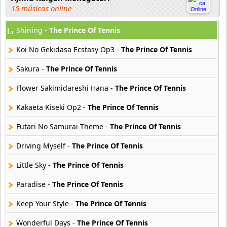
15 músicas online
Shining -
The Prince Of Tennis
Akahori Gedou Hour Rabuge
29 músicas online
Koi No Gekidasa Ecstasy Op3 -
The Prince Of Tennis
Akane Iro Ni Samoru Saka
Sakura -
The Prince Of Tennis
26 músicas online
Flower Sakimidareshi Hana -
The Prince Of Tennis
Akb0048
Kakaeta Kiseki Op2 -
The Prince Of Tennis
6 músicas online
Futari No Samurai Theme -
The Prince Of Tennis
Akikan
15 músicas online
Driving Myself -
The Prince Of Tennis
Little Sky -
The Prince Of Tennis
Alejandro Arnais
3 músicas online
Paradise -
The Prince Of Tennis
Keep Your Style -
The Prince Of Tennis
Amaenaideyo
26 músicas online
Wonderful Days -
The Prince Of Tennis