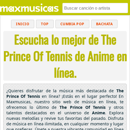
INICIO
TOP
CUMBIA POP
BACHATA
Escucha lo mejor de The
POP
MUSICA CRISTIANA
REGGAETON
BALADAS
ALTERNATIVO
ELECTRÓNICA
Prince Of Tennis de Anime en
CUMBIAS
línea.
¿Quieres disfrutar de la música más destacada de
The
Prince Of Tennis
en línea? ¡Estás en el lugar perfecto! En
Maxmusicas, nuestro sitio web de música en línea, te
ofrecemos lo último de
The Prince Of Tennis
y otros
talentos destacados en el universo de
Anime
. Explora
nuevas melodías y revive tus favoritas del pasado. Disfruta
de música en línea ilimitada, en cualquier momento y lugar
que prefieras. Únete a nuestra vibrante comunidad en línea