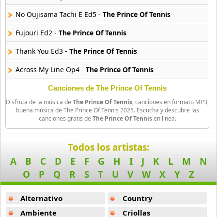
Amagami Ss
No Oujisama Tachi E Ed5 -
The Prince Of Tennis
50 músicas online
Fujouri Ed2 -
The Prince Of Tennis
Amatsuki
Thank You Ed3 -
The Prince Of Tennis
20 músicas online
Across My Line Op4 -
The Prince Of Tennis
Angel Beats
39 músicas online
Ya Ki Ni Ku Ed4 -
The Prince Of Tennis
Canciones de The Prince Of Tennis
Disfruta de la música de
The Prince Of Tennis
, canciones en formato MP3,
Kaze No Tabibito -
The Prince Of Tennis
Angel Heart
buena música de The Prince Of Tennis 2025. Escucha y descubre las
canciones gratis de
The Prince Of Tennis
en línea.
36 músicas online
Hello Y Goodbye Ed1 -
The Prince Of Tennis
Angel Sanctuary
You Got Game -
The Prince Of Tennis
Todos los artistas:
19 músicas online
A
B
C
D
E
F
G
H
I
J
K
L
M
N
Fly High -
The Prince Of Tennis
O
P
Q
R
S
T
U
V
W
X
Y
Z
Angelic Layer
Walk On -
The Prince Of Tennis
3 músicas online
Alternativo
Country
Dream Believer -
The Prince Of Tennis
Ano Natsu De Matteru
Ambiente
Criollas
Make You Free -
The Prince Of Tennis