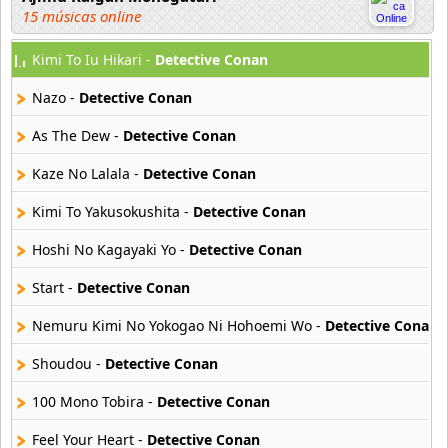
15 músicas online
Kimi To Iu Hikari -
Detective Conan
Akahori Gedou Hour Rabuge
29 músicas online
Nazo -
Detective Conan
Akane Iro Ni Samoru Saka
As The Dew -
Detective Conan
26 músicas online
Kaze No Lalala -
Detective Conan
Akb0048
Kimi To Yakusokushita -
Detective Conan
6 músicas online
Hoshi No Kagayaki Yo -
Detective Conan
Akikan
15 músicas online
Start -
Detective Conan
Nemuru Kimi No Yokogao Ni Hohoemi Wo -
Detective Conan
Alejandro Arnais
3 músicas online
Shoudou -
Detective Conan
100 Mono Tobira -
Detective Conan
Amaenaideyo
26 músicas online
Feel Your Heart -
Detective Conan