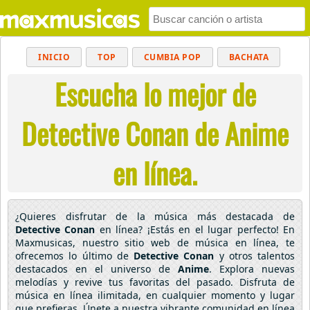
INICIO
TOP
CUMBIA POP
BACHATA
Escucha lo mejor de
POP
MUSICA CRISTIANA
REGGAETON
BALADAS
ALTERNATIVO
ELECTRÓNICA
Detective Conan de Anime
CUMBIAS
en línea.
¿Quieres disfrutar de la música más destacada de
Detective Conan
en línea? ¡Estás en el lugar perfecto! En
Maxmusicas, nuestro sitio web de música en línea, te
ofrecemos lo último de
Detective Conan
y otros talentos
destacados en el universo de
Anime
. Explora nuevas
melodías y revive tus favoritas del pasado. Disfruta de
música en línea ilimitada, en cualquier momento y lugar
que prefieras. Únete a nuestra vibrante comunidad en línea