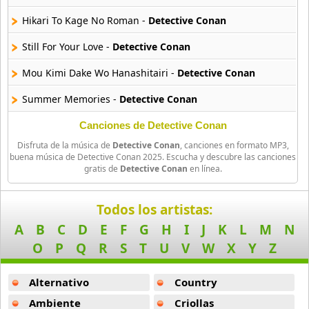
Amagami Ss
Hikari To Kage No Roman -
Detective Conan
50 músicas online
Still For Your Love -
Detective Conan
Amatsuki
Mou Kimi Dake Wo Hanashitairi -
Detective Conan
20 músicas online
Summer Memories -
Detective Conan
Angel Beats
39 músicas online
Mysterious Eyes -
Detective Conan
Canciones de Detective Conan
Disfruta de la música de
Detective Conan
, canciones en formato MP3,
Overture -
Detective Conan
Angel Heart
buena música de Detective Conan 2025. Escucha y descubre las canciones
gratis de
Detective Conan
en línea.
36 músicas online
Stopping The World -
Detective Conan
Angel Sanctuary
Hikari -
Detective Conan
Todos los artistas:
19 músicas online
A
B
C
D
E
F
G
H
I
J
K
L
M
N
Revive -
Detective Conan
O
P
Q
R
S
T
U
V
W
X
Y
Z
Angelic Layer
I Still Believe -
Detective Conan
3 músicas online
Alternativo
Country
Kumo Ni Notte -
Detective Conan
Ano Natsu De Matteru
Ambiente
Criollas
Glorious Mind -
Detective Conan