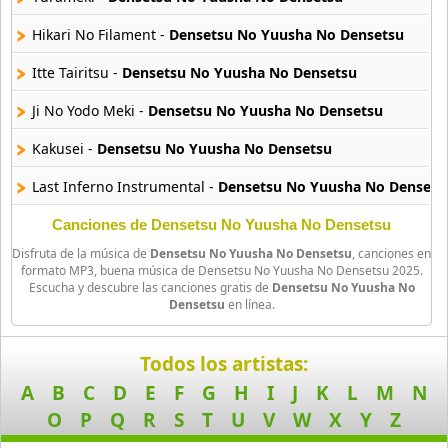
26 músicas online
Hikari No Filament -
Densetsu No Yuusha No Densetsu
Amagami Ss
Itte Tairitsu -
Densetsu No Yuusha No Densetsu
50 músicas online
Ji No Yodo Meki -
Densetsu No Yuusha No Densetsu
Amatsuki
Kakusei -
Densetsu No Yuusha No Densetsu
20 músicas online
Last Inferno Instrumental -
Densetsu No Yuusha No Densets
Angel Beats
39 músicas online
Shijima No Naka -
Densetsu No Yuusha No Densetsu
Canciones de Densetsu No Yuusha No Densetsu
Disfruta de la música de
Densetsu No Yuusha No Densetsu
, canciones en
Taiji -
Densetsu No Yuusha No Densetsu
Angel Heart
formato MP3, buena música de Densetsu No Yuusha No Densetsu 2025.
Escucha y descubre las canciones gratis de
Densetsu No Yuusha No
36 músicas online
Yami E No Kyosokyoku -
Densetsu No Yuusha No Densetsu
Densetsu
en línea.
Angel Sanctuary
A Turn -
Densetsu No Yuusha No Densetsu
19 músicas online
Todos los artistas:
Ashu -
Densetsu No Yuusha No Densetsu
A
B
C
D
E
F
G
H
I
J
K
L
M
N
Angelic Layer
Atacar -
Densetsu No Yuusha No Densetsu
O
P
Q
R
S
T
U
V
W
X
Y
Z
3 músicas online