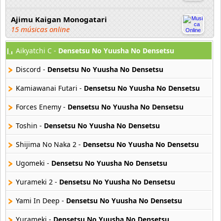
Ajimu Kaigan Monogatari
15 músicas online
Aikyatchi C -
Densetsu No Yuusha No Densetsu
Akahori Gedou Hour Rabuge
29 músicas online
Discord -
Densetsu No Yuusha No Densetsu
Akane Iro Ni Samoru Saka
Kamiawanai Futari -
Densetsu No Yuusha No Densetsu
26 músicas online
Forces Enemy -
Densetsu No Yuusha No Densetsu
Akb0048
Toshin -
Densetsu No Yuusha No Densetsu
6 músicas online
Shijima No Naka 2 -
Densetsu No Yuusha No Densetsu
Akikan
15 músicas online
Ugomeki -
Densetsu No Yuusha No Densetsu
Yurameki 2 -
Densetsu No Yuusha No Densetsu
Alejandro Arnais
3 músicas online
Yami In Deep -
Densetsu No Yuusha No Densetsu
Yurameki -
Densetsu No Yuusha No Densetsu
Amaenaideyo