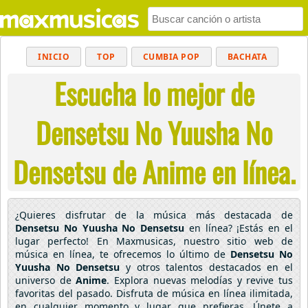
INICIO
TOP
CUMBIA POP
BACHATA
Escucha lo mejor de
POP
MUSICA CRISTIANA
REGGAETON
BALADAS
ALTERNATIVO
ELECTRÓNICA
Densetsu No Yuusha No
CUMBIAS
Densetsu de Anime en línea.
¿Quieres disfrutar de la música más destacada de
Densetsu No Yuusha No Densetsu
en línea? ¡Estás en el
lugar perfecto! En Maxmusicas, nuestro sitio web de
música en línea, te ofrecemos lo último de
Densetsu No
Yuusha No Densetsu
y otros talentos destacados en el
universo de
Anime
. Explora nuevas melodías y revive tus
favoritas del pasado. Disfruta de música en línea ilimitada,
en cualquier momento y lugar que prefieras. Únete a