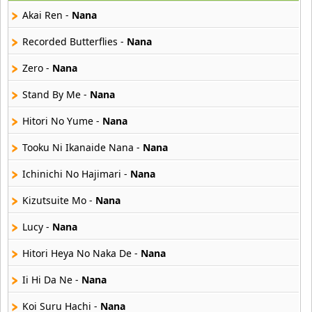
29 músicas online
Akai Ren -
Nana
Akane Iro Ni Samoru Saka
Recorded Butterflies -
Nana
26 músicas online
Zero -
Nana
Akb0048
Stand By Me -
Nana
6 músicas online
Hitori No Yume -
Nana
Akikan
15 músicas online
Tooku Ni Ikanaide Nana -
Nana
Ichinichi No Hajimari -
Nana
Alejandro Arnais
3 músicas online
Kizutsuite Mo -
Nana
Lucy -
Nana
Amaenaideyo
26 músicas online
Hitori Heya No Naka De -
Nana
Amagami Ss
Ii Hi Da Ne -
Nana
50 músicas online
Koi Suru Hachi -
Nana