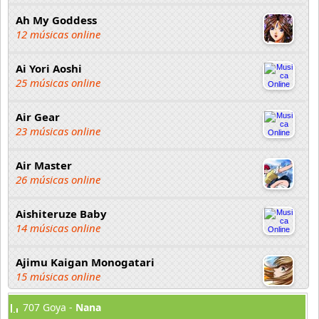
Ah My Goddess
12 músicas online
Ai Yori Aoshi
25 músicas online
Air Gear
23 músicas online
Air Master
26 músicas online
Aishiteruze Baby
14 músicas online
Ajimu Kaigan Monogatari
15 músicas online
707 Goya -
Nana
Akahori Gedou Hour Rabuge