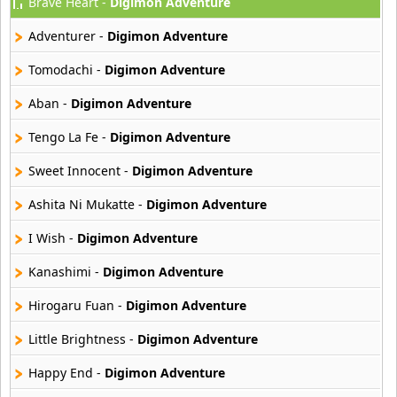
Brave Heart -
Digimon Adventure
Akahori Gedou Hour Rabuge
29 músicas online
Adventurer -
Digimon Adventure
Akane Iro Ni Samoru Saka
Tomodachi -
Digimon Adventure
26 músicas online
Aban -
Digimon Adventure
Akb0048
Tengo La Fe -
Digimon Adventure
6 músicas online
Sweet Innocent -
Digimon Adventure
Akikan
15 músicas online
Ashita Ni Mukatte -
Digimon Adventure
I Wish -
Digimon Adventure
Alejandro Arnais
3 músicas online
Kanashimi -
Digimon Adventure
Hirogaru Fuan -
Digimon Adventure
Amaenaideyo
26 músicas online
Little Brightness -
Digimon Adventure
Amagami Ss
Happy End -
Digimon Adventure
50 músicas online