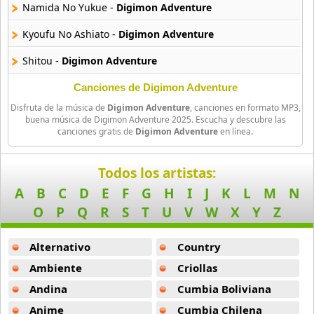
Namida No Yukue -
Digimon Adventure
Amatsuki
Kyoufu No Ashiato -
Digimon Adventure
20 músicas online
Shitou -
Digimon Adventure
Angel Beats
39 músicas online
Shouri -
Digimon Adventure
Canciones de Digimon Adventure
Disfruta de la música de
Digimon Adventure
, canciones en formato MP3,
Iya Na Yokan -
Digimon Adventure
Angel Heart
buena música de Digimon Adventure 2025. Escucha y descubre las
canciones gratis de
Digimon Adventure
en línea.
36 músicas online
Keep On -
Digimon Adventure
Angel Sanctuary
Straight From The Heart -
Digimon Adventure
Todos los artistas:
19 músicas online
A
B
C
D
E
F
G
H
I
J
K
L
M
N
Kuroi Inbou -
Digimon Adventure
O
P
Q
R
S
T
U
V
W
X
Y
Z
Angelic Layer
Saa Hashiridasou -
Digimon Adventure
3 músicas online
Alternativo
Country
Ijou Jitai Hassei -
Digimon Adventure
Ano Natsu De Matteru
Ambiente
Criollas
Shuugeki Soshite -
Digimon Adventure
52 músicas online
Andina
Cumbia Boliviana
Tataki No Toki -
Digimon Adventure
Anime
Cumbia Chilena
Another