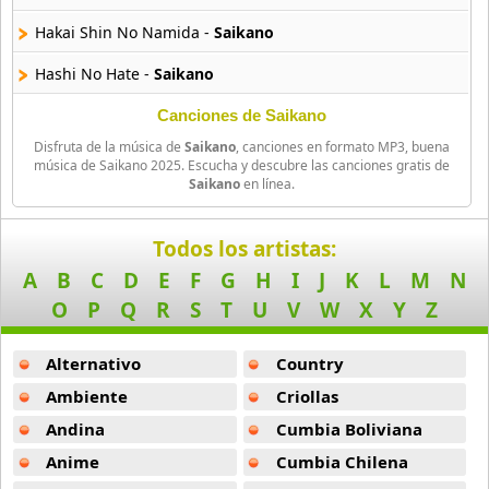
Amatsuki
Hakai Shin No Namida -
Saikano
20 músicas online
Hashi No Hate -
Saikano
Angel Beats
39 músicas online
Hoshi No Hate -
Saikano
Canciones de Saikano
Disfruta de la música de
Saikano
, canciones en formato MP3, buena
Koi No Joukei -
Saikano
Angel Heart
música de Saikano 2025. Escucha y descubre las canciones gratis de
Saikano
en línea.
36 músicas online
Koi Suru Kimochi -
Saikano
Angel Sanctuary
Kokoro No Kage -
Saikano
Todos los artistas:
19 músicas online
A
B
C
D
E
F
G
H
I
J
K
L
M
N
Mannaka No Niji -
Saikano
O
P
Q
R
S
T
U
V
W
X
Y
Z
Angelic Layer
Mayonaka No Niji -
Saikano
3 músicas online
Alternativo
Country
Reisei Na Kyouki -
Saikano
Ano Natsu De Matteru
Ambiente
Criollas
Taidou -
Saikano
52 músicas online
Andina
Cumbia Boliviana
Tsuioku No Koi -
Saikano
Anime
Cumbia Chilena
Another
5 músicas online
Yumemiru Tameni -
Saikano