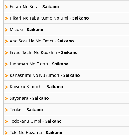
29 músicas online
Futari No Sora -
Saikano
Akane Iro Ni Samoru Saka
Hikari No Taba Kumo No Umi -
Saikano
26 músicas online
Mizuki -
Saikano
Akb0048
Ano Sora He No Omoi -
Saikano
6 músicas online
Eiyuu Tachi No Koushin -
Saikano
Akikan
15 músicas online
Hidamari No Futari -
Saikano
Kanashimi No Nukumori -
Saikano
Alejandro Arnais
3 músicas online
Koisuru Kimochi -
Saikano
Sayonara -
Saikano
Amaenaideyo
26 músicas online
Tenkei -
Saikano
Amagami Ss
Todokanu Omoi -
Saikano
50 músicas online
Toki No Hazama -
Saikano