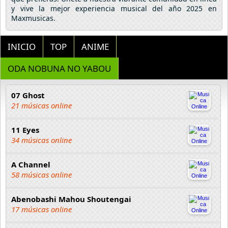
y vive la mejor experiencia musical del año 2025 en
Maxmusicas.
INICIO
TOP
ANIME
ODA NOBUNA NO YABOU
07 Ghost
21 músicas online
11 Eyes
34 músicas online
A Channel
58 músicas online
Abenobashi Mahou Shoutengai
17 músicas online