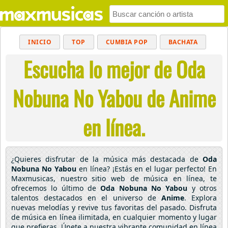
INICIO
TOP
CUMBIA POP
BACHATA
Escucha lo mejor de Oda
POP
MUSICA CRISTIANA
REGGAETON
BALADAS
ALTERNATIVO
ELECTRÓNICA
Nobuna No Yabou de Anime
CUMBIAS
en línea.
¿Quieres disfrutar de la música más destacada de
Oda
Nobuna No Yabou
en línea? ¡Estás en el lugar perfecto! En
Maxmusicas, nuestro sitio web de música en línea, te
ofrecemos lo último de
Oda Nobuna No Yabou
y otros
talentos destacados en el universo de
Anime
. Explora
nuevas melodías y revive tus favoritas del pasado. Disfruta
de música en línea ilimitada, en cualquier momento y lugar
que prefieras. Únete a nuestra vibrante comunidad en línea