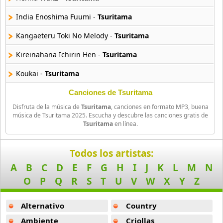
Amagami Ss
India Enoshima Fuumi -
Tsuritama
50 músicas online
Kangaeteru Toki No Melody -
Tsuritama
Amatsuki
Kireinahana Ichirin Hen -
Tsuritama
20 músicas online
Koukai -
Tsuritama
Angel Beats
39 músicas online
Danshi Koukousei No Fuan -
Tsuritama
Canciones de Tsuritama
Disfruta de la música de
Tsuritama
, canciones en formato MP3, buena
Henna Uchuujin -
Tsuritama
Angel Heart
música de Tsuritama 2025. Escucha y descubre las canciones gratis de
Tsuritama
en línea.
36 músicas online
Kate No Niwa -
Tsuritama
Angel Sanctuary
Sora Mo Toberu Hazu -
Tsuritama
Todos los artistas:
19 músicas online
A
B
C
D
E
F
G
H
I
J
K
L
M
N
Tsurezure Monochrome Fujifabric -
Tsuritama
O
P
Q
R
S
T
U
V
W
X
Y
Z
Angelic Layer
Tsurikyuu March Odayaka Hen -
Tsuritama
3 músicas online
Alternativo
Country
Tsuritama Jinta -
Tsuritama
Ano Natsu De Matteru
Ambiente
Criollas