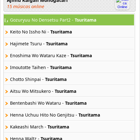
Ajimu Kaigan Monogatari
15 músicas online
Gozuryuu No Densetsu Part2 -
Tsuritama
Akahori Gedou Hour Rabuge
29 músicas online
Keito No Issho Ni -
Tsuritama
Akane Iro Ni Samoru Saka
Hajimete Tsuru -
Tsuritama
26 músicas online
Enoshima Wo Wataru Kaze -
Tsuritama
Akb0048
Imoutotte Taihen -
Tsuritama
6 músicas online
Chotto Shinpai -
Tsuritama
Akikan
15 músicas online
Aitsu Wo Mitsukero -
Tsuritama
Bentenbashi Wo Wataru -
Tsuritama
Alejandro Arnais
3 músicas online
Henna Uchuu Hito No Genjitsu -
Tsuritama
Kakeashi March -
Tsuritama
Amaenaideyo
26 músicas online
Henna Waltz -
Tsuritama