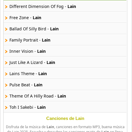
29 músicas online
Different Dimension Of Fog -
Lain
Akane Iro Ni Samoru Saka
Free Zone -
Lain
26 músicas online
Ballad Of Silly Bird -
Lain
Akb0048
Family Portrait -
Lain
6 músicas online
Inner Vision -
Lain
Akikan
15 músicas online
Just Like A Lizard -
Lain
Lains Theme -
Lain
Alejandro Arnais
3 músicas online
Pulse Beat -
Lain
Theme Of A Hilly Road -
Lain
Amaenaideyo
26 músicas online
Toh I Sakebi -
Lain
Amagami Ss
Canciones de Lain
50 músicas online
Disfruta de la música de
Lain
, canciones en formato MP3, buena música
de Lain 2025. Escucha y descubre las canciones gratis de
Lain
en línea.