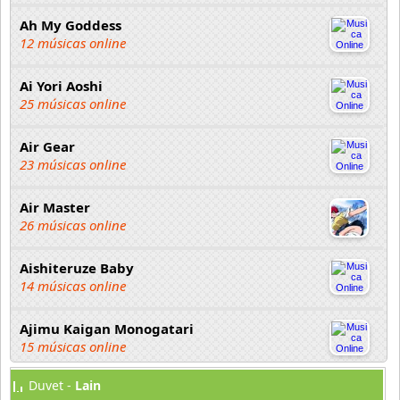
Ah My Goddess
12 músicas online
Ai Yori Aoshi
25 músicas online
Air Gear
23 músicas online
Air Master
26 músicas online
Aishiteruze Baby
14 músicas online
Ajimu Kaigan Monogatari
15 músicas online
Duvet -
Lain
Akahori Gedou Hour Rabuge