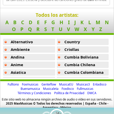
Amatsuki
20 músicas online
Todos los artistas:
Angel Beats
A
B
C
D
E
F
G
H
I
J
K
L
M
N
39 músicas online
O
P
Q
R
S
T
U
V
W
X
Y
Z
Angel Heart
Alternativo
Country
36 músicas online
Ambiente
Criollas
Angel Sanctuary
Andina
Cumbia Boliviana
19 músicas online
Anime
Cumbia Chilena
Asiatica
Cumbia Colombiana
Angelic Layer
3 músicas online
Atevip
Cumbia Ecuatoriana
Fulltono
Foxmusicas
Genteflow
MusicaEU
Musicas3
Enladisco
Bachatas
Cumbia Mexicana
Buenamusica
Musicaleta
Foxdisco
Fullmusicas
Ano Natsu De Matteru
Términos y Condiciones
Política de Privacidad
DMCA
Baladas
Cumbia Pop
52 músicas online
Este sitio web no almacena ningún archivo de audio o vídeo en sus servidores.
Baladas De Oro
Cumbia Surena
2025 MaxMusicas © Todos los derechos reservados | España - Chile -
Another
Argentina - México.
Baladas En Ingles
Cumbias
5 músicas online