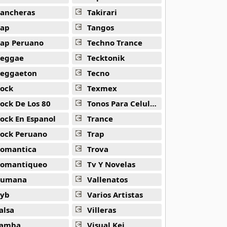
ancheras
Takirari
ap
Tangos
ap Peruano
Techno Trance
eggae
Tecktonik
eggaeton
Tecno
ock
Texmex
ock De Los 80
Tonos Para Celulares
ock En Espanol
Trance
ock Peruano
Trap
omantica
Trova
omantiqueo
Tv Y Novelas
Rumana
Vallenatos
yb
Varios Artistas
alsa
Villeras
amba
Visual Kei