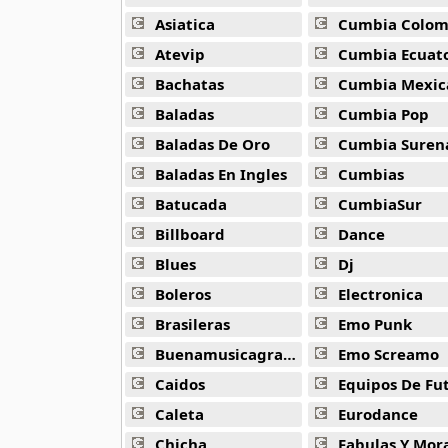
Alejandro Arnais
3 músicas online
Asiatica
Cumbia Colombi
Atevip
Cumbia Ecuatori
Amaenaideyo
Bachatas
Cumbia Mexic
26 músicas online
Baladas
Cumbia Pop
Amagami Ss
Baladas De Oro
Cumbia Suren
50 músicas online
Baladas En Ingles
Cumbias
Batucada
CumbiaSur
Amatsuki
20 músicas online
Billboard
Dance
Blues
Dj
Angel Beats
39 músicas online
Boleros
Electronica
Brasileras
Emo Punk
Angel Heart
Buenamusicagratis
Emo Screamo
36 músicas online
Caidos
Equipos De Fu
Angel Sanctuary
Caleta
Eurodance
19 músicas online
Chicha
Fabulas Y Morale