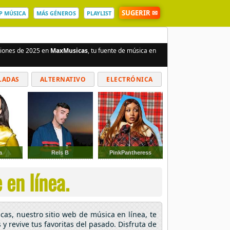
SUGERIR ✉
P MÚSICA
MÁS GÉNEROS
PLAYLIST
nciones de 2025 en
MaxMusicas
, tu fuente de música en
LADAS
ALTERNATIVO
ELECTRÓNICA
a
Rels B
PinkPantheress
 en línea.
cas, nuestro sitio web de música en línea, te
y revive tus favoritas del pasado. Disfruta de