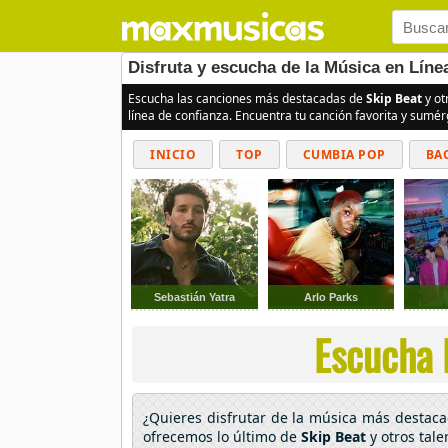
Disfruta y escucha de la Música en Líne
Escucha las canciones más destacadas de
Skip Beat
y ot
línea de confianza. Encuentra tu canción favorita y sumé
INICIO
TOP
CUMBIA POP
BA
Sebastián Yatra
Arlo Parks
Escucha l
¿Quieres disfrutar de la música más destac
ofrecemos lo último de
Skip Beat
y otros tal