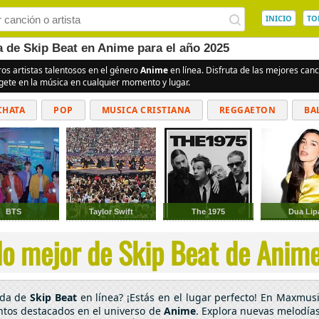
INICIO
TO
a de Skip Beat en Anime para el año 2025
ros artistas talentosos en el género
Anime
en línea. Disfruta de las mejores ca
rgete en la música en cualquier momento y lugar.
CHATA
POP
MUSICA CRISTIANA
REGGAETON
BA
CUMBIAS
BTS
Taylor Swift
The 1975
Dua Lip
o mejor de Skip Beat de Anime
ada de
Skip Beat
en línea? ¡Estás en el lugar perfecto! En Maxmusi
entos destacados en el universo de
Anime
. Explora nuevas melodías 