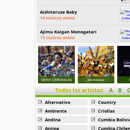
Aishiteruze Baby
14 músicas online
Ajimu Kaigan Monogatari
15 músicas online
Akahori Gedou Hour Rabuge
29 músicas online
Akane Iro Ni Samoru Saka
26 músicas online
SAYAS CAPORALES
Morenadas
Todos los artistas:
A
B
Akb0048
6 músicas online
Alternativo
Country
Akikan
Ambiente
Criollas
15 músicas online
Andina
Cumbia Bolivi
Anime
Cumbia Chile