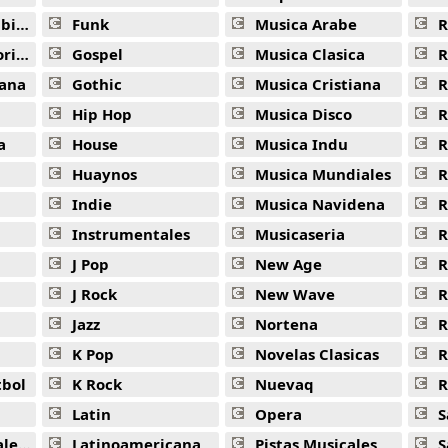
ana
Funk
Musica Arabe
R
ana
Gospel
Musica Clasica
R
ana
Gothic
Musica Cristiana
R
Hip Hop
Musica Disco
R
a
House
Musica Indu
R
Huaynos
Musica Mundiales
R
Indie
Musica Navidena
R
Instrumentales
Musicaseria
R
J Pop
New Age
R
J Rock
New Wave
R
Jazz
Nortena
R
K Pop
Novelas Clasicas
tbol
K Rock
Nuevaq
R
Latin
Opera
S
jas
Latinoamericana
Pistas Musicales
S