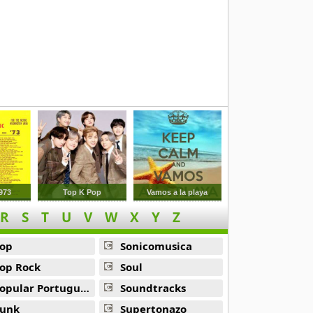
973
Top K Pop
Vamos a la playa
R
S
T
U
V
W
X
Y
Z
op
Sonicomusica
op Rock
Soul
opular Portuguesa
Soundtracks
unk
Supertonazo