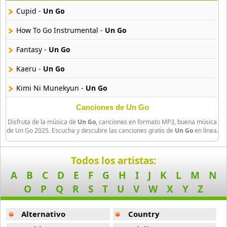
29 músicas online
Cupid -
Un Go
Akane Iro Ni Samoru Saka
How To Go Instrumental -
Un Go
26 músicas online
Fantasy -
Un Go
Akb0048
Kaeru -
Un Go
6 músicas online
Kimi Ni Munekyun -
Un Go
Akikan
15 músicas online
Canciones de Un Go
Disfruta de la música de
Un Go
, canciones en formato MP3, buena música
de Un Go 2025. Escucha y descubre las canciones gratis de
Un Go
en línea.
Alejandro Arnais
3 músicas online
Todos los artistas:
Amaenaideyo
A
B
C
D
E
F
G
H
I
J
K
L
M
N
26 músicas online
O
P
Q
R
S
T
U
V
W
X
Y
Z
Amagami Ss
50 músicas online
Alternativo
Country