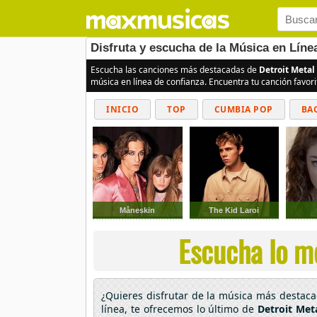
Disfruta y escucha de la Música en Líne
Escucha las canciones más destacadas de
Detroit Metal
música en línea de confianza. Encuentra tu canción favor
INICIO
TOP
CUMBIA POP
BA
Måneskin
The Kid Laroi
Escucha lo me
¿Quieres disfrutar de la música más destac
línea, te ofrecemos lo último de
Detroit Meta