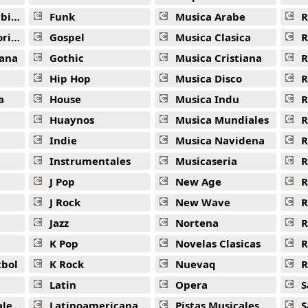
ana
Funk
Musica Arabe
R
ana
Gospel
Musica Clasica
R
ana
Gothic
Musica Cristiana
R
Hip Hop
Musica Disco
R
a
House
Musica Indu
R
Huaynos
Musica Mundiales
R
Indie
Musica Navidena
R
Instrumentales
Musicaseria
R
J Pop
New Age
R
J Rock
New Wave
R
Jazz
Nortena
R
K Pop
Novelas Clasicas
tbol
K Rock
Nuevaq
R
Latin
Opera
S
jas
Latinoamericana
Pistas Musicales
S