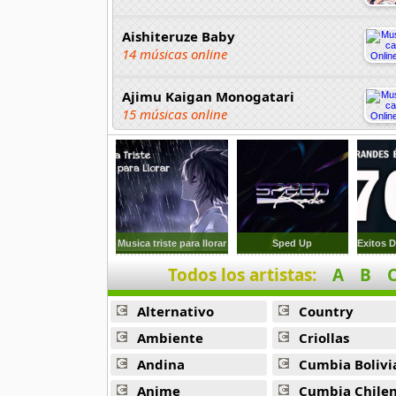
Aishiteruze Baby
14 músicas online
Ajimu Kaigan Monogatari
15 músicas online
Akahori Gedou Hour Rabuge
29 músicas online
Akane Iro Ni Samoru Saka
26 músicas online
Musica triste para llorar
Sped Up
Todos los artistas:
A
B
Akb0048
6 músicas online
Alternativo
Country
Akikan
Ambiente
Criollas
15 músicas online
Andina
Cumbia Bolivi
Anime
Cumbia Chile