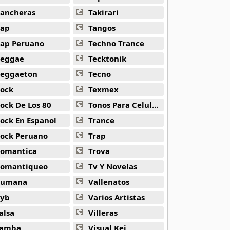
ancheras
Takirari
ap
Tangos
ap Peruano
Techno Trance
eggae
Tecktonik
eggaeton
Tecno
ock
Texmex
ock De Los 80
Tonos Para Celulares
ock En Espanol
Trance
ock Peruano
Trap
omantica
Trova
omantiqueo
Tv Y Novelas
Rumana
Vallenatos
yb
Varios Artistas
alsa
Villeras
amba
Visual Kei