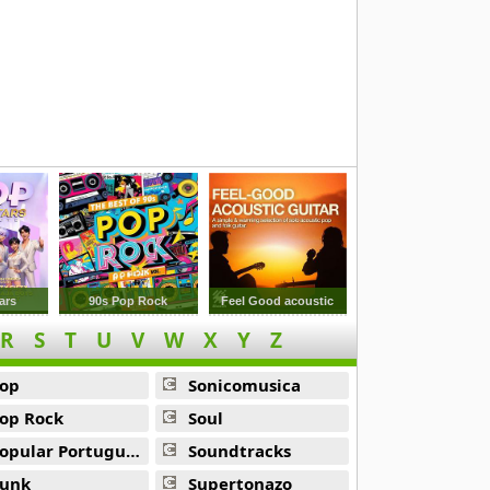
ars
90s Pop Rock
Feel Good acoustic
R
S
T
U
V
W
X
Y
Z
op
Sonicomusica
op Rock
Soul
opular Portuguesa
Soundtracks
unk
Supertonazo