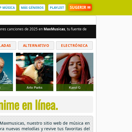
SUGERIR ✉
P MÚSICA
MÁS GÉNEROS
PLAYLIST
jores canciones de 2025 en
MaxMusicas
, tu fuente de
LADAS
ALTERNATIVO
ELECTRÓNICA
n
Arlo Parks
Karol G
nime en línea.
n Maxmusicas, nuestro sitio web de música en
ora nuevas melodías y revive tus favoritas del