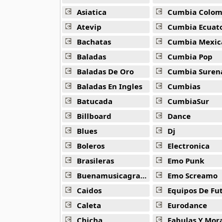
Alejandro Arnais
3 músicas online
Asiatica
Cumbia Colombi
Atevip
Cumbia Ecuatori
Amaenaideyo
Bachatas
Cumbia Mexic
26 músicas online
Baladas
Cumbia Pop
Amagami Ss
Baladas De Oro
Cumbia Suren
50 músicas online
Baladas En Ingles
Cumbias
Batucada
CumbiaSur
Amatsuki
20 músicas online
Billboard
Dance
Blues
Dj
Angel Beats
39 músicas online
Boleros
Electronica
Brasileras
Emo Punk
Angel Heart
Buenamusicagratis
Emo Screamo
36 músicas online
Caidos
Equipos De Fu
Angel Sanctuary
Caleta
Eurodance
19 músicas online
Chicha
Fabulas Y Morale