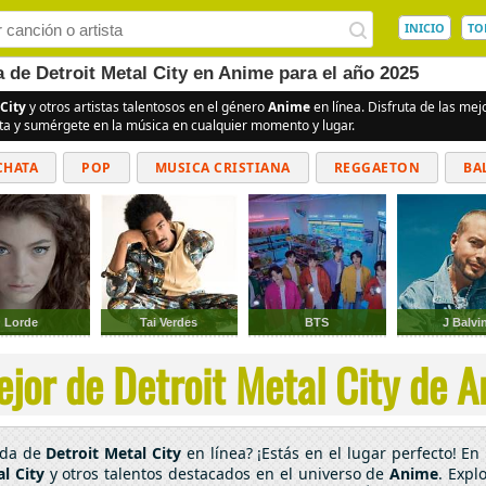
INICIO
TO
a de Detroit Metal City en Anime para el año 2025
 City
y otros artistas talentosos en el género
Anime
en línea. Disfruta de las me
ita y sumérgete en la música en cualquier momento y lugar.
CHATA
POP
MUSICA CRISTIANA
REGGAETON
BA
CUMBIAS
Lorde
Tai Verdes
BTS
J Balvi
jor de Detroit Metal City de A
ada de
Detroit Metal City
en línea? ¡Estás en el lugar perfecto! E
l City
y otros talentos destacados en el universo de
Anime
. Expl