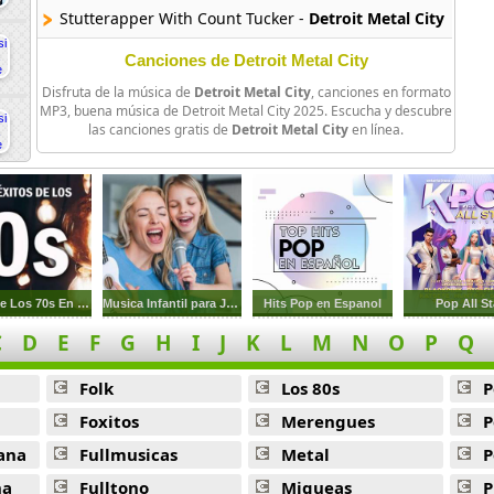
Stutterapper With Count Tucker -
Detroit Metal City
Deathpenis -
Detroit Metal City
Canciones de Detroit Metal City
Disfruta de la música de
Detroit Metal City
, canciones en formato
Kahimi Karie Le Cheval Blanc -
Detroit Metal City
MP3, buena música de Detroit Metal City 2025. Escucha y descubre
las canciones gratis de
Detroit Metal City
en línea.
King Ghidora Heisei Restoration -
Detroit Metal City
Raspberry Kiss -
Detroit Metal City
Sally My Love -
Detroit Metal City
Thrash Killer -
Detroit Metal City
Exitos De Los 70s En Ingles
Musica Infantil para Jugar y Cantar
Hits Pop en Espanol
Pop All St
Tommy February -
Detroit Metal City
C
D
E
F
G
H
I
J
K
L
M
N
O
P
Q
Wagdug Futuristic Unity -
Detroit Metal City
Folk
Los 80s
P
Walk Home -
Detroit Metal City
Foxitos
Merengues
P
Electric Eel Shock -
Detroit Metal City
ana
Fullmusicas
Metal
P
Satsugai -
Detroit Metal City
na
Fulltono
Miqueas
P