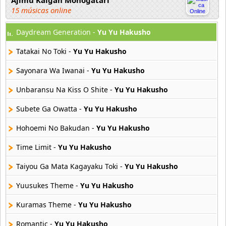
Ajimu Kaigan Monogatari
15 músicas online
Daydream Generation -
Yu Yu Hakusho
Akahori Gedou Hour Rabuge
29 músicas online
Tatakai No Toki -
Yu Yu Hakusho
Akane Iro Ni Samoru Saka
Sayonara Wa Iwanai -
Yu Yu Hakusho
26 músicas online
Unbaransu Na Kiss O Shite -
Yu Yu Hakusho
Akb0048
Subete Ga Owatta -
Yu Yu Hakusho
6 músicas online
Hohoemi No Bakudan -
Yu Yu Hakusho
Akikan
15 músicas online
Time Limit -
Yu Yu Hakusho
Taiyou Ga Mata Kagayaku Toki -
Yu Yu Hakusho
Alejandro Arnais
3 músicas online
Yuusukes Theme -
Yu Yu Hakusho
Kuramas Theme -
Yu Yu Hakusho
Amaenaideyo
26 músicas online
Romantic -
Yu Yu Hakusho