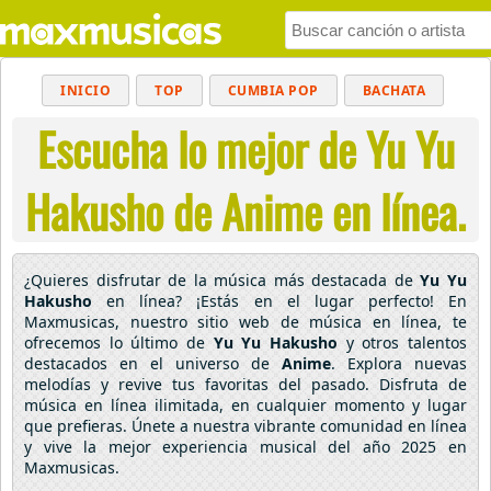
INICIO
TOP
CUMBIA POP
BACHATA
Escucha lo mejor de Yu Yu
POP
MUSICA CRISTIANA
REGGAETON
BALADAS
ALTERNATIVO
ELECTRÓNICA
Hakusho de Anime en línea.
CUMBIAS
¿Quieres disfrutar de la música más destacada de
Yu Yu
Hakusho
en línea? ¡Estás en el lugar perfecto! En
Maxmusicas, nuestro sitio web de música en línea, te
ofrecemos lo último de
Yu Yu Hakusho
y otros talentos
destacados en el universo de
Anime
. Explora nuevas
melodías y revive tus favoritas del pasado. Disfruta de
música en línea ilimitada, en cualquier momento y lugar
que prefieras. Únete a nuestra vibrante comunidad en línea
y vive la mejor experiencia musical del año 2025 en
Maxmusicas.