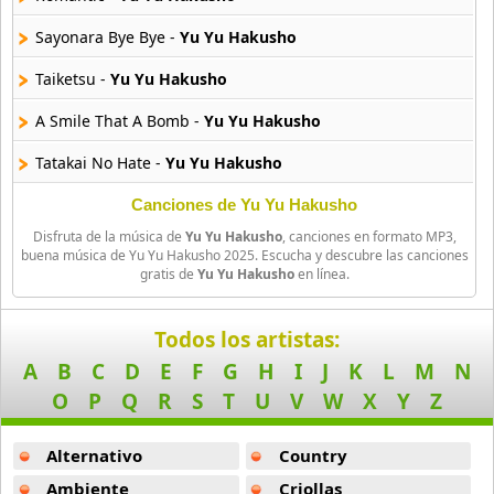
Amagami Ss
Sayonara Bye Bye -
Yu Yu Hakusho
50 músicas online
Taiketsu -
Yu Yu Hakusho
Amatsuki
A Smile That A Bomb -
Yu Yu Hakusho
20 músicas online
Tatakai No Hate -
Yu Yu Hakusho
Angel Beats
39 músicas online
Ashita Ni Mukatte -
Yu Yu Hakusho
Canciones de Yu Yu Hakusho
Disfruta de la música de
Yu Yu Hakusho
, canciones en formato MP3,
Homework Ga Owaranai -
Yu Yu Hakusho
Angel Heart
buena música de Yu Yu Hakusho 2025. Escucha y descubre las canciones
gratis de
Yu Yu Hakusho
en línea.
36 músicas online
Yurusene -
Yu Yu Hakusho
Angel Sanctuary
Yuusukes Poweru -
Yu Yu Hakusho
Todos los artistas:
19 músicas online
A
B
C
D
E
F
G
H
I
J
K
L
M
N
O
P
Q
R
S
T
U
V
W
X
Y
Z
Angelic Layer
3 músicas online
Alternativo
Country
Ano Natsu De Matteru
Ambiente
Criollas