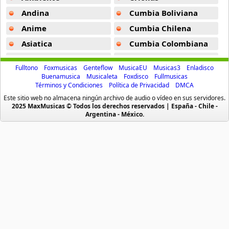
52 músicas online
Andina
Cumbia Boliviana
Anime
Cumbia Chilena
Another
5 músicas online
Asiatica
Cumbia Colombiana
Atevip
Cumbia Ecuatoriana
Anyamaru Tantei Kiruminzuu
Fulltono
Foxmusicas
Genteflow
MusicaEU
Musicas3
Enladisco
10 músicas online
Bachatas
Cumbia Mexicana
Buenamusica
Musicaleta
Foxdisco
Fullmusicas
Términos y Condiciones
Política de Privacidad
DMCA
Baladas
Cumbia Pop
Ao No Exorcist
Este sitio web no almacena ningún archivo de audio o vídeo en sus servidores.
Baladas De Oro
Cumbia Surena
2025 MaxMusicas © Todos los derechos reservados | España - Chile -
39 músicas online
Argentina - México.
Baladas En Ingles
Cumbias
Appleseed
Batucada
CumbiaSur
13 músicas online
Billboard
Dance
Blues
Dj
Aquarion Evol
38 músicas online
Boleros
Electronica
Brasileras
Emo Punk
Arakawa Under The Bridge
Buenamusicagratis
Emo Screamo
21 músicas online
Caidos
Equipos De Futbol