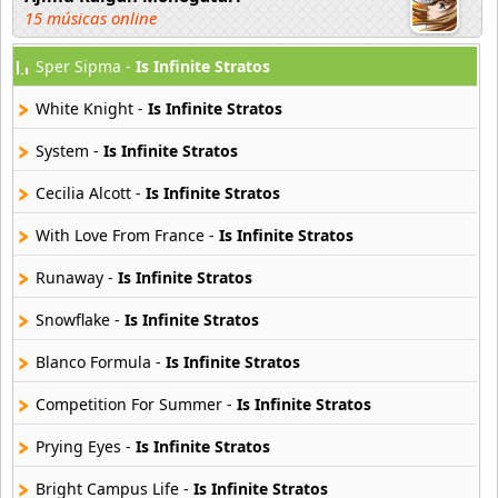
15 músicas online
Sper Sipma -
Is Infinite Stratos
Akahori Gedou Hour Rabuge
29 músicas online
White Knight -
Is Infinite Stratos
Akane Iro Ni Samoru Saka
System -
Is Infinite Stratos
26 músicas online
Cecilia Alcott -
Is Infinite Stratos
Akb0048
With Love From France -
Is Infinite Stratos
6 músicas online
Runaway -
Is Infinite Stratos
Akikan
15 músicas online
Snowflake -
Is Infinite Stratos
Blanco Formula -
Is Infinite Stratos
Alejandro Arnais
3 músicas online
Competition For Summer -
Is Infinite Stratos
Prying Eyes -
Is Infinite Stratos
Amaenaideyo
26 músicas online
Bright Campus Life -
Is Infinite Stratos