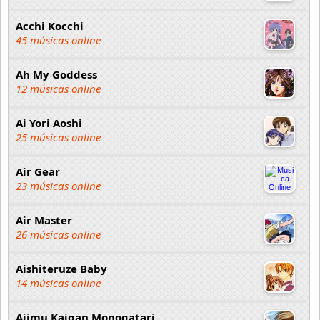
Acchi Kocchi
45 músicas online
Ah My Goddess
12 músicas online
Ai Yori Aoshi
25 músicas online
Air Gear
23 músicas online
Air Master
26 músicas online
Aishiteruze Baby
14 músicas online
Ajimu Kaigan Monogatari