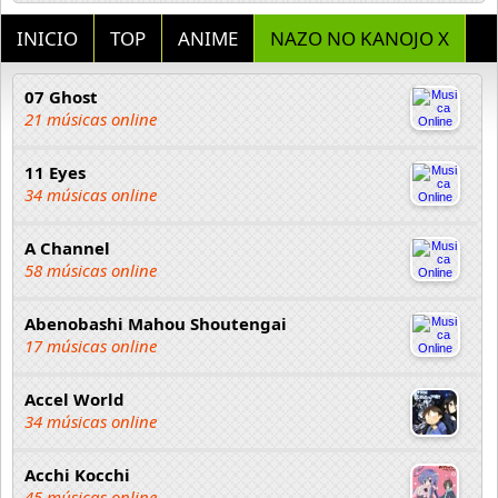
INICIO
TOP
ANIME
NAZO NO KANOJO X
07 Ghost
21 músicas online
11 Eyes
34 músicas online
A Channel
58 músicas online
Abenobashi Mahou Shoutengai
17 músicas online
Accel World
34 músicas online
Acchi Kocchi
45 músicas online