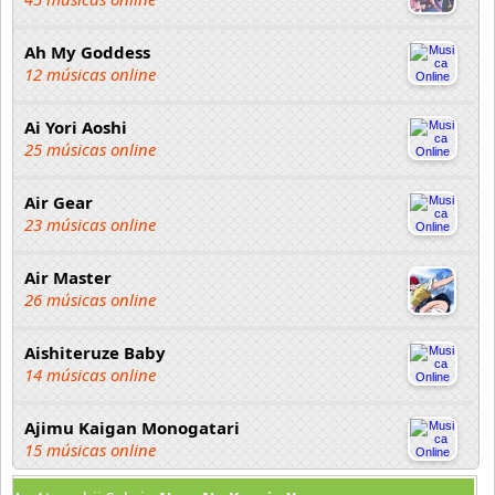
Ah My Goddess
12 músicas online
Ai Yori Aoshi
25 músicas online
Air Gear
23 músicas online
Air Master
26 músicas online
Aishiteruze Baby
14 músicas online
Ajimu Kaigan Monogatari
15 músicas online