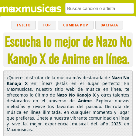
INICIO
TOP
CUMBIA POP
BACHATA
Escucha lo mejor de Nazo No
POP
MUSICA CRISTIANA
REGGAETON
BALADAS
ALTERNATIVO
ELECTRÓNICA
Kanojo X de Anime en línea.
CUMBIAS
¿Quieres disfrutar de la música más destacada de
Nazo No
Kanojo X
en línea? ¡Estás en el lugar perfecto! En
Maxmusicas, nuestro sitio web de música en línea, te
ofrecemos lo último de
Nazo No Kanojo X
y otros talentos
destacados en el universo de
Anime
. Explora nuevas
melodías y revive tus favoritas del pasado. Disfruta de
música en línea ilimitada, en cualquier momento y lugar
que prefieras. Únete a nuestra vibrante comunidad en línea
y vive la mejor experiencia musical del año 2025 en
Maxmusicas.