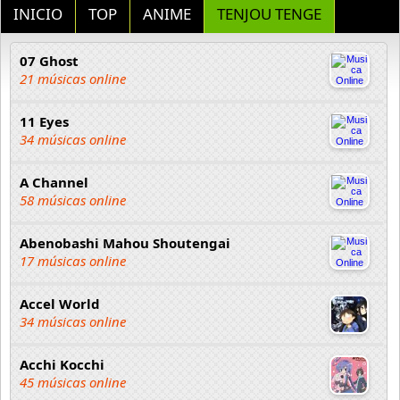
INICIO
TOP
ANIME
TENJOU TENGE
07 Ghost
21 músicas online
11 Eyes
34 músicas online
A Channel
58 músicas online
Abenobashi Mahou Shoutengai
17 músicas online
Accel World
34 músicas online
Acchi Kocchi
45 músicas online