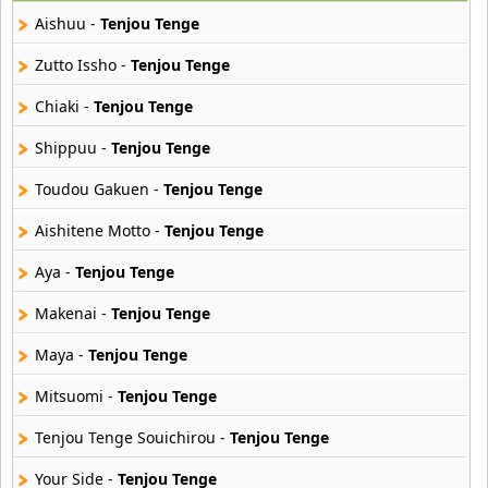
29 músicas online
Aishuu -
Tenjou Tenge
Akane Iro Ni Samoru Saka
Zutto Issho -
Tenjou Tenge
26 músicas online
Chiaki -
Tenjou Tenge
Akb0048
Shippuu -
Tenjou Tenge
6 músicas online
Toudou Gakuen -
Tenjou Tenge
Akikan
15 músicas online
Aishitene Motto -
Tenjou Tenge
Aya -
Tenjou Tenge
Alejandro Arnais
3 músicas online
Makenai -
Tenjou Tenge
Maya -
Tenjou Tenge
Amaenaideyo
26 músicas online
Mitsuomi -
Tenjou Tenge
Amagami Ss
Tenjou Tenge Souichirou -
Tenjou Tenge
50 músicas online
Your Side -
Tenjou Tenge