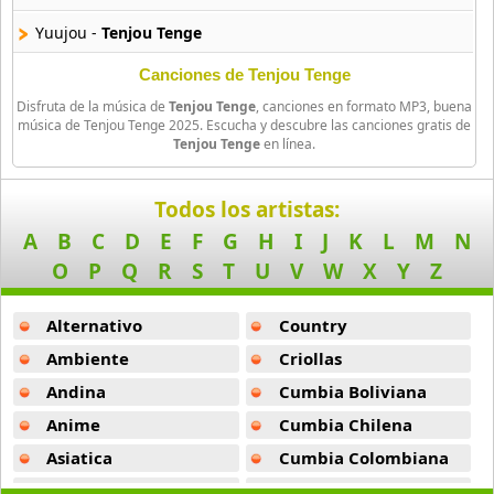
Amatsuki
Yuujou -
Tenjou Tenge
20 músicas online
Canciones de Tenjou Tenge
Angel Beats
Disfruta de la música de
Tenjou Tenge
, canciones en formato MP3, buena
39 músicas online
música de Tenjou Tenge 2025. Escucha y descubre las canciones gratis de
Tenjou Tenge
en línea.
Angel Heart
36 músicas online
Todos los artistas:
A
B
C
D
E
F
G
H
I
J
K
L
M
N
Angel Sanctuary
19 músicas online
O
P
Q
R
S
T
U
V
W
X
Y
Z
Angelic Layer
Alternativo
Country
3 músicas online
Ambiente
Criollas
Andina
Cumbia Boliviana
Ano Natsu De Matteru
52 músicas online
Anime
Cumbia Chilena
Asiatica
Cumbia Colombiana
Another
5 músicas online
Atevip
Cumbia Ecuatoriana