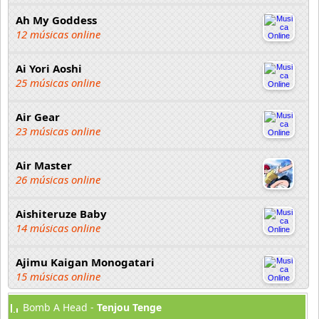
Ah My Goddess
12 músicas online
Ai Yori Aoshi
25 músicas online
Air Gear
23 músicas online
Air Master
26 músicas online
Aishiteruze Baby
14 músicas online
Ajimu Kaigan Monogatari
15 músicas online
Bomb A Head -
Tenjou Tenge
Akahori Gedou Hour Rabuge