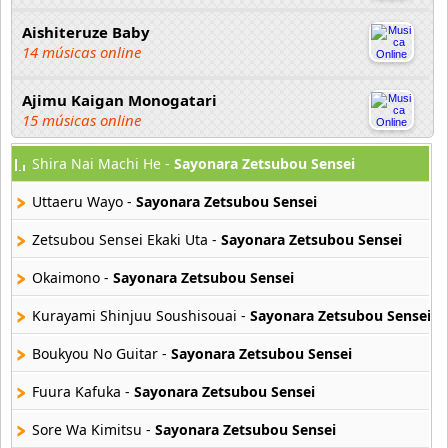
Aishiteruze Baby
14 músicas online
Ajimu Kaigan Monogatari
15 músicas online
Shira Nai Machi He -
Sayonara Zetsubou Sensei
Akahori Gedou Hour Rabuge
29 músicas online
Uttaeru Wayo -
Sayonara Zetsubou Sensei
Akane Iro Ni Samoru Saka
Zetsubou Sensei Ekaki Uta -
Sayonara Zetsubou Sensei
26 músicas online
Okaimono -
Sayonara Zetsubou Sensei
Akb0048
Kurayami Shinjuu Soushisouai -
Sayonara Zetsubou Sensei
6 músicas online
Boukyou No Guitar -
Sayonara Zetsubou Sensei
Akikan
15 músicas online
Fuura Kafuka -
Sayonara Zetsubou Sensei
Sore Wa Kimitsu -
Sayonara Zetsubou Sensei
Alejandro Arnais