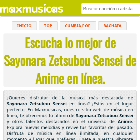
INICIO
TOP
CUMBIA POP
BACHATA
Escucha lo mejor de
POP
MUSICA CRISTIANA
REGGAETON
BALADAS
ALTERNATIVO
ELECTRÓNICA
Sayonara Zetsubou Sensei de
CUMBIAS
Anime en línea.
¿Quieres disfrutar de la música más destacada de
Sayonara Zetsubou Sensei
en línea? ¡Estás en el lugar
perfecto! En Maxmusicas, nuestro sitio web de música en
línea, te ofrecemos lo último de
Sayonara Zetsubou Sensei
y otros talentos destacados en el universo de
Anime
.
Explora nuevas melodías y revive tus favoritas del pasado.
Disfruta de música en línea ilimitada, en cualquier
momento y lugar que prefieras. Únete a nuestra vibrante