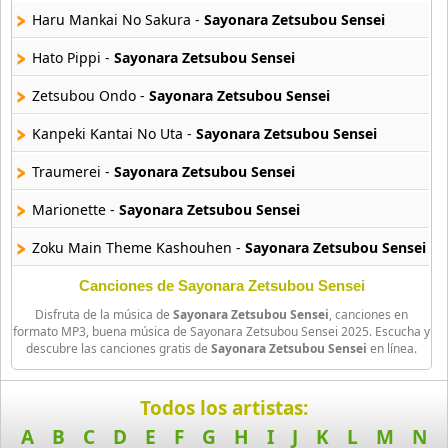
3 músicas online
Haru Mankai No Sakura -
Sayonara Zetsubou Sensei
Hato Pippi -
Sayonara Zetsubou Sensei
Amaenaideyo
26 músicas online
Zetsubou Ondo -
Sayonara Zetsubou Sensei
Amagami Ss
Kanpeki Kantai No Uta -
Sayonara Zetsubou Sensei
50 músicas online
Traumerei -
Sayonara Zetsubou Sensei
Amatsuki
Marionette -
Sayonara Zetsubou Sensei
20 músicas online
Zoku Main Theme Kashouhen -
Sayonara Zetsubou Sensei
Angel Beats
39 músicas online
Haikei Zetsubou Sensei -
Sayonara Zetsubou Sensei
Canciones de Sayonara Zetsubou Sensei
Disfruta de la música de
Sayonara Zetsubou Sensei
, canciones en
Omamori -
Sayonara Zetsubou Sensei
Angel Heart
formato MP3, buena música de Sayonara Zetsubou Sensei 2025. Escucha y
descubre las canciones gratis de
Sayonara Zetsubou Sensei
en línea.
36 músicas online
Zoku Main Theme Vocal He -
Sayonara Zetsubou Sensei
Angel Sanctuary
Shippo Shuushuu No Tango -
Sayonara Zetsubou Sensei
Todos los artistas:
19 músicas online
A
B
C
D
E
F
G
H
I
J
K
L
M
N
Itoshiki Nozomu -
Sayonara Zetsubou Sensei