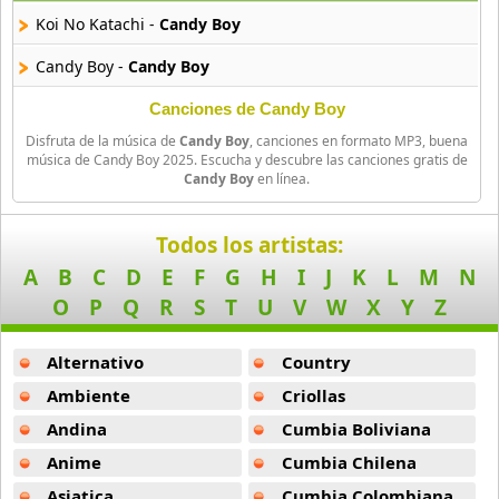
29 músicas online
Koi No Katachi -
Candy Boy
Akane Iro Ni Samoru Saka
Candy Boy -
Candy Boy
26 músicas online
Canciones de Candy Boy
Akb0048
Disfruta de la música de
Candy Boy
, canciones en formato MP3, buena
6 músicas online
música de Candy Boy 2025. Escucha y descubre las canciones gratis de
Candy Boy
en línea.
Akikan
15 músicas online
Todos los artistas:
A
B
C
D
E
F
G
H
I
J
K
L
M
N
Alejandro Arnais
O
P
Q
R
S
T
U
V
W
X
Y
Z
3 músicas online
Alternativo
Country
Amaenaideyo
26 músicas online
Ambiente
Criollas
Andina
Cumbia Boliviana
Amagami Ss
Anime
Cumbia Chilena
50 músicas online
Asiatica
Cumbia Colombiana