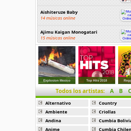
Aishiteruze Baby
14 músicas online
Ajimu Kaigan Monogatari
15 músicas online
Akahori Gedou Hour Rabuge
29 músicas online
Akane Iro Ni Samoru Saka
26 músicas online
Explosion Mexico
Top Hits 2018
Regg
Todos los artistas:
A
B
Akb0048
6 músicas online
Alternativo
Country
Akikan
Ambiente
Criollas
15 músicas online
Andina
Cumbia Bolivi
Anime
Cumbia Chile