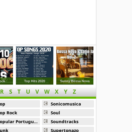
ock
Top Hits 2020
Sunny Bossa Nova
R
S
T
U
V
W
X
Y
Z
op
Sonicomusica
op Rock
Soul
opular Portuguesa
Soundtracks
unk
Supertonazo