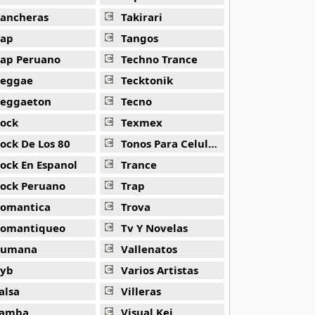
ancheras
Takirari
ap
Tangos
ap Peruano
Techno Trance
eggae
Tecktonik
eggaeton
Tecno
ock
Texmex
ock De Los 80
Tonos Para Celulares
ock En Espanol
Trance
ock Peruano
Trap
omantica
Trova
omantiqueo
Tv Y Novelas
Rumana
Vallenatos
yb
Varios Artistas
alsa
Villeras
amba
Visual Kei