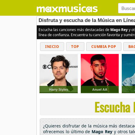
Disfruta y escucha de la Música en Lín
Escucha las canciones más destacadas de
Mago Rey
y ot
línea de confianza. Encuentra tu canción favorita y sumé
INICIO
TOP
CUMBIA POP
BA
Harry Styles
Anuel AA
Escucha 
¿Quieres disfrutar de la música más destac
ofrecemos lo último de
Mago Rey
y otros ta