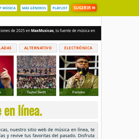
SUGERIR ✉
P MÚSICA
MÁS GÉNEROS
PLAYLIST
nciones de 2025 en
MaxMusicas
, tu fuente de música en
LADAS
ALTERNATIVO
ELECTRÓNICA
p
Taylor Swift
Farruko
en línea.
cas, nuestro sitio web de música en línea, te
as y revive tus favoritas del pasado. Disfruta