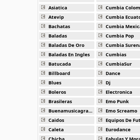
Alejandro Arnais
3 músicas online
Asiatica
Cumbia Colombi
Atevip
Cumbia Ecuatori
Amaenaideyo
Bachatas
Cumbia Mexic
26 músicas online
Baladas
Cumbia Pop
Amagami Ss
Baladas De Oro
Cumbia Suren
50 músicas online
Baladas En Ingles
Cumbias
Batucada
CumbiaSur
Amatsuki
20 músicas online
Billboard
Dance
Blues
Dj
Angel Beats
39 músicas online
Boleros
Electronica
Brasileras
Emo Punk
Angel Heart
Buenamusicagratis
Emo Screamo
36 músicas online
Caidos
Equipos De Fu
Angel Sanctuary
Caleta
Eurodance
19 músicas online
Chicha
Fabulas Y Morale