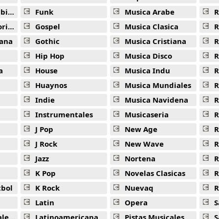
ana
Funk
Musica Arabe
R
ana
Gospel
Musica Clasica
R
ana
Gothic
Musica Cristiana
R
Hip Hop
Musica Disco
R
a
House
Musica Indu
R
Huaynos
Musica Mundiales
R
Indie
Musica Navidena
R
Instrumentales
Musicaseria
R
J Pop
New Age
R
J Rock
New Wave
R
Jazz
Nortena
R
K Pop
Novelas Clasicas
tbol
K Rock
Nuevaq
R
Latin
Opera
S
jas
Latinoamericana
Pistas Musicales
S