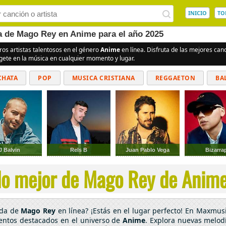
INICIO
TO
ea de Mago Rey en Anime para el año 2025
ros artistas talentosos en el género
Anime
en línea. Disfruta de las mejores ca
rgete en la música en cualquier momento y lugar.
CHATA
POP
MUSICA CRISTIANA
REGGAETON
BA
CUMBIAS
J Balvin
Rels B
Juan Pablo Vega
Bizarra
lo mejor de Mago Rey de Anime 
ada de
Mago Rey
en línea? ¡Estás en el lugar perfecto! En Maxmusi
lentos destacados en el universo de
Anime
. Explora nuevas melodí