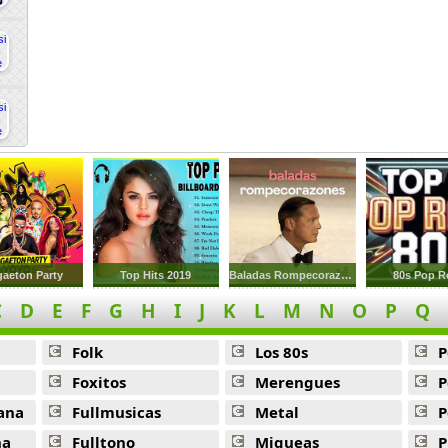
aeton Party
Top Hits 2019
Baladas Rompecorazones
80s Pop R
C
D
E
F
G
H
I
J
K
L
M
N
O
P
Q
Folk
Los 80s
P
Foxitos
Merengues
P
ana
Fullmusicas
Metal
P
na
Fulltono
Miqueas
P