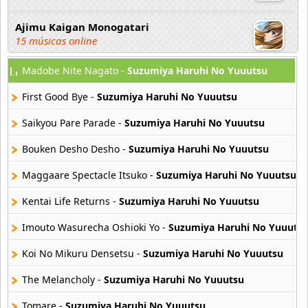
Ajimu Kaigan Monogatari
15 músicas online
Madobe Nite Nagato -
Suzumiya Haruhi No Yuuutsu
Akahori Gedou Hour Rabuge
29 músicas online
First Good Bye -
Suzumiya Haruhi No Yuuutsu
Akane Iro Ni Samoru Saka
Saikyou Pare Parade -
Suzumiya Haruhi No Yuuutsu
26 músicas online
Bouken Desho Desho -
Suzumiya Haruhi No Yuuutsu
Akb0048
Maggaare Spectacle Itsuko -
Suzumiya Haruhi No Yuuutsu
6 músicas online
Kentai Life Returns -
Suzumiya Haruhi No Yuuutsu
Akikan
15 músicas online
Imouto Wasurecha Oshioki Yo -
Suzumiya Haruhi No Yuuuts
Koi No Mikuru Densetsu -
Suzumiya Haruhi No Yuuutsu
Alejandro Arnais
3 músicas online
The Melancholy -
Suzumiya Haruhi No Yuuutsu
Tomare -
Suzumiya Haruhi No Yuuutsu
Amaenaideyo