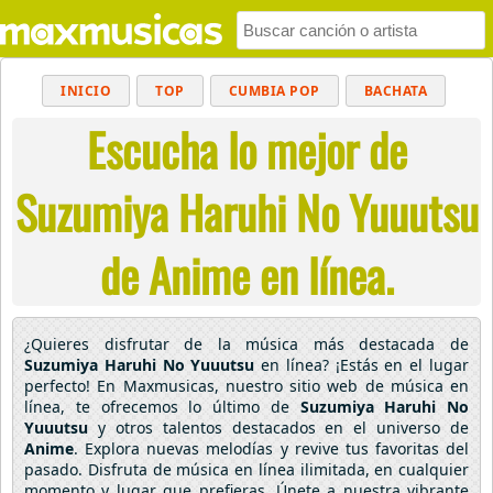
INICIO
TOP
CUMBIA POP
BACHATA
Escucha lo mejor de
POP
MUSICA CRISTIANA
REGGAETON
BALADAS
ALTERNATIVO
ELECTRÓNICA
Suzumiya Haruhi No Yuuutsu
CUMBIAS
de Anime en línea.
¿Quieres disfrutar de la música más destacada de
Suzumiya Haruhi No Yuuutsu
en línea? ¡Estás en el lugar
perfecto! En Maxmusicas, nuestro sitio web de música en
línea, te ofrecemos lo último de
Suzumiya Haruhi No
Yuuutsu
y otros talentos destacados en el universo de
Anime
. Explora nuevas melodías y revive tus favoritas del
pasado. Disfruta de música en línea ilimitada, en cualquier
momento y lugar que prefieras. Únete a nuestra vibrante