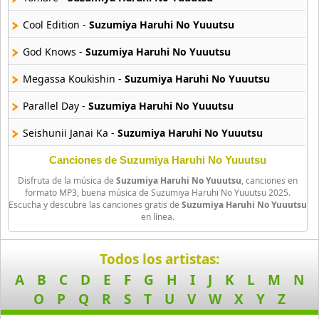
26 músicas online
Cool Edition -
Suzumiya Haruhi No Yuuutsu
Amagami Ss
God Knows -
Suzumiya Haruhi No Yuuutsu
50 músicas online
Megassa Koukishin -
Suzumiya Haruhi No Yuuutsu
Amatsuki
Parallel Day -
Suzumiya Haruhi No Yuuutsu
20 músicas online
Seishunii Janai Ka -
Suzumiya Haruhi No Yuuutsu
Angel Beats
39 músicas online
Sos Nara Daijoubu -
Suzumiya Haruhi No Yuuutsu
Canciones de Suzumiya Haruhi No Yuuutsu
Disfruta de la música de
Suzumiya Haruhi No Yuuutsu
, canciones en
Super Driver -
Suzumiya Haruhi No Yuuutsu
Angel Heart
formato MP3, buena música de Suzumiya Haruhi No Yuuutsu 2025.
Escucha y descubre las canciones gratis de
Suzumiya Haruhi No Yuuutsu
36 músicas online
Unmeiteki Jiken No Koufuku -
Suzumiya Haruhi No Yuuutsu
en línea.
Angel Sanctuary
Koyubi De Gyutsu -
Suzumiya Haruhi No Yuuutsu
19 músicas online
Todos los artistas:
Maggaare Spectacle -
Suzumiya Haruhi No Yuuutsu
A
B
C
D
E
F
G
H
I
J
K
L
M
N
Angelic Layer
Select -
Suzumiya Haruhi No Yuuutsu
O
P
Q
R
S
T
U
V
W
X
Y
Z
3 músicas online