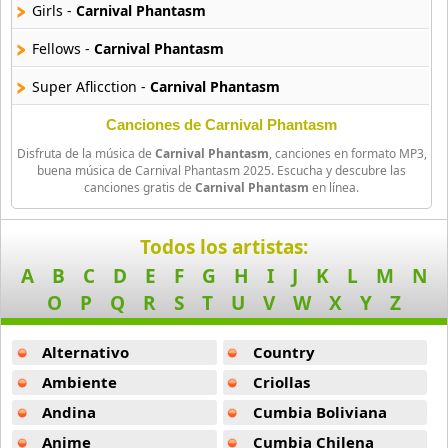
Girls -
Carnival Phantasm
Amatsuki
Fellows -
Carnival Phantasm
20 músicas online
Super Aflicction -
Carnival Phantasm
Angel Beats
39 músicas online
Heiwa Na Nichijou -
Carnival Phantasm
Canciones de Carnival Phantasm
Disfruta de la música de
Carnival Phantasm
, canciones en formato MP3,
Tanoshii Hitotoki -
Carnival Phantasm
Angel Heart
buena música de Carnival Phantasm 2025. Escucha y descubre las
canciones gratis de
Carnival Phantasm
en línea.
36 músicas online
Tiger Doujou -
Carnival Phantasm
Angel Sanctuary
Yasei No Oukoku Title -
Carnival Phantasm
Todos los artistas:
19 músicas online
A
B
C
D
E
F
G
H
I
J
K
L
M
N
Fellows Instrumental -
Carnival Phantasm
O
P
Q
R
S
T
U
V
W
X
Y
Z
Angelic Layer
Kyoufu -
Carnival Phantasm
3 músicas online
Alternativo
Country
Dotabata -
Carnival Phantasm
Ano Natsu De Matteru
Ambiente
Criollas
Omoi -
Carnival Phantasm
52 músicas online
Andina
Cumbia Boliviana
Sensou -
Carnival Phantasm
Anime
Cumbia Chilena
Another