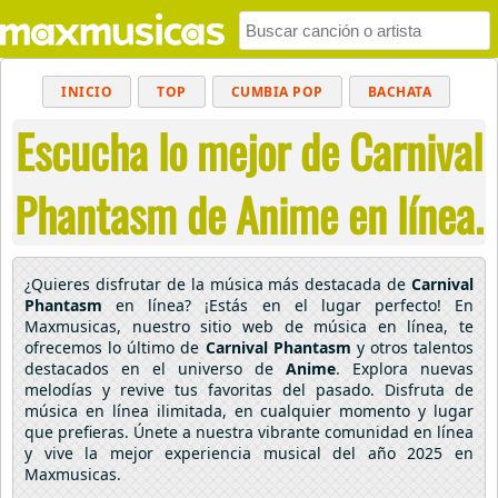
INICIO
TOP
CUMBIA POP
BACHATA
Escucha lo mejor de Carnival
POP
MUSICA CRISTIANA
REGGAETON
BALADAS
ALTERNATIVO
ELECTRÓNICA
Phantasm de Anime en línea.
CUMBIAS
¿Quieres disfrutar de la música más destacada de
Carnival
Phantasm
en línea? ¡Estás en el lugar perfecto! En
Maxmusicas, nuestro sitio web de música en línea, te
ofrecemos lo último de
Carnival Phantasm
y otros talentos
destacados en el universo de
Anime
. Explora nuevas
melodías y revive tus favoritas del pasado. Disfruta de
música en línea ilimitada, en cualquier momento y lugar
que prefieras. Únete a nuestra vibrante comunidad en línea
y vive la mejor experiencia musical del año 2025 en
Maxmusicas.