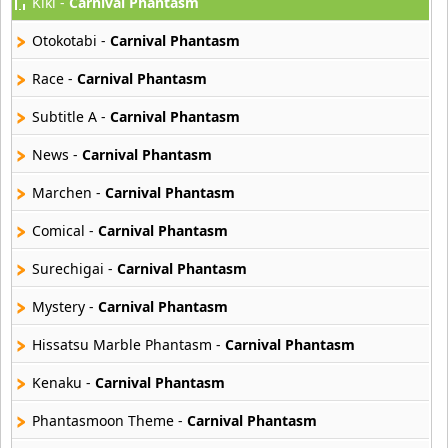
Kiki -
Carnival Phantasm
Akahori Gedou Hour Rabuge
29 músicas online
Otokotabi -
Carnival Phantasm
Akane Iro Ni Samoru Saka
Race -
Carnival Phantasm
26 músicas online
Subtitle A -
Carnival Phantasm
Akb0048
News -
Carnival Phantasm
6 músicas online
Marchen -
Carnival Phantasm
Akikan
15 músicas online
Comical -
Carnival Phantasm
Surechigai -
Carnival Phantasm
Alejandro Arnais
3 músicas online
Mystery -
Carnival Phantasm
Hissatsu Marble Phantasm -
Carnival Phantasm
Amaenaideyo
26 músicas online
Kenaku -
Carnival Phantasm
Amagami Ss
Phantasmoon Theme -
Carnival Phantasm
50 músicas online