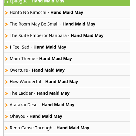
Epilogue -
Hand Maid May
Akahori Gedou Hour Rabuge
29 músicas online
Honto No Kimochi -
Hand Maid May
Akane Iro Ni Samoru Saka
The Room May Be Small -
Hand Maid May
26 músicas online
The Suite Emperor Nanbara -
Hand Maid May
Akb0048
I Feel Sad -
Hand Maid May
6 músicas online
Main Theme -
Hand Maid May
Akikan
15 músicas online
Overture -
Hand Maid May
How Wonderful -
Hand Maid May
Alejandro Arnais
3 músicas online
The Ladder -
Hand Maid May
Atatakai Desu -
Hand Maid May
Amaenaideyo
26 músicas online
Ohayou -
Hand Maid May
Amagami Ss
Rena Canse Through -
Hand Maid May
50 músicas online