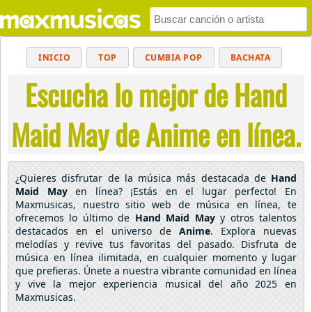
INICIO
TOP
CUMBIA POP
BACHATA
Escucha lo mejor de Hand
POP
MUSICA CRISTIANA
REGGAETON
BALADAS
ALTERNATIVO
ELECTRÓNICA
Maid May de Anime en línea.
CUMBIAS
¿Quieres disfrutar de la música más destacada de
Hand
Maid May
en línea? ¡Estás en el lugar perfecto! En
Maxmusicas, nuestro sitio web de música en línea, te
ofrecemos lo último de
Hand Maid May
y otros talentos
destacados en el universo de
Anime
. Explora nuevas
melodías y revive tus favoritas del pasado. Disfruta de
música en línea ilimitada, en cualquier momento y lugar
que prefieras. Únete a nuestra vibrante comunidad en línea
y vive la mejor experiencia musical del año 2025 en
Maxmusicas.