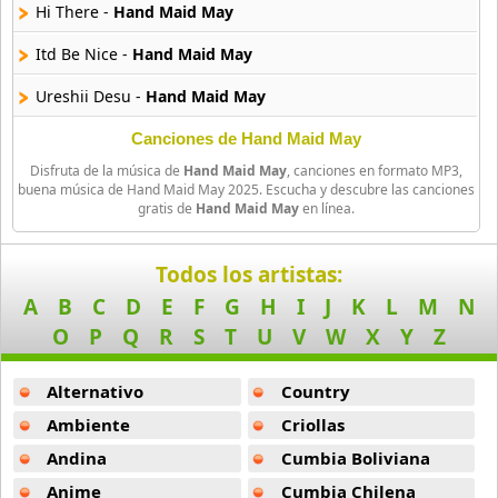
Hi There -
Hand Maid May
Amatsuki
Itd Be Nice -
Hand Maid May
20 músicas online
Ureshii Desu -
Hand Maid May
Angel Beats
39 músicas online
A Bit Of Suspense -
Hand Maid May
Canciones de Hand Maid May
Disfruta de la música de
Hand Maid May
, canciones en formato MP3,
Gomen Nasai -
Hand Maid May
Angel Heart
buena música de Hand Maid May 2025. Escucha y descubre las canciones
gratis de
Hand Maid May
en línea.
36 músicas online
Scene By The Window -
Hand Maid May
Angel Sanctuary
Arigatou Gozaimasu -
Hand Maid May
Todos los artistas:
19 músicas online
A
B
C
D
E
F
G
H
I
J
K
L
M
N
Mayppai Dakishimete -
Hand Maid May
O
P
Q
R
S
T
U
V
W
X
Y
Z
Angelic Layer
3 músicas online
Alternativo
Country
Ano Natsu De Matteru
Ambiente
Criollas
52 músicas online
Andina
Cumbia Boliviana
Anime
Cumbia Chilena
Another