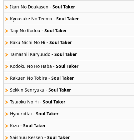
29 músicas online
Ikari No Doukasen -
Soul Taker
Akane Iro Ni Samoru Saka
Kyousuke No Teema -
Soul Taker
26 músicas online
Taiji No Kodou -
Soul Taker
Akb0048
Raku Nichi No Hi -
Soul Taker
6 músicas online
Tamashii Karyuudo -
Soul Taker
Akikan
15 músicas online
Kodoku No Ho Haba -
Soul Taker
Rakuen No Tobira -
Soul Taker
Alejandro Arnais
3 músicas online
Sekkin Senryuku -
Soul Taker
Tsuioku No Hi -
Soul Taker
Amaenaideyo
26 músicas online
Hyouriittai -
Soul Taker
Amagami Ss
Kizu -
Soul Taker
50 músicas online
Saishuu Kessen -
Soul Taker