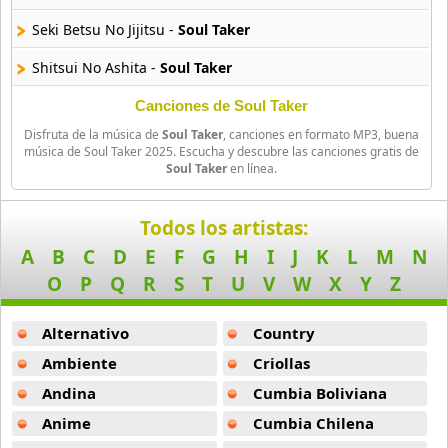
Amatsuki
Seki Betsu No Jijitsu -
Soul Taker
20 músicas online
Shitsui No Ashita -
Soul Taker
Angel Beats
39 músicas online
Soul Taker -
Soul Taker
Canciones de Soul Taker
Disfruta de la música de
Soul Taker
, canciones en formato MP3, buena
Souruteikaa No Teema -
Soul Taker
Angel Heart
música de Soul Taker 2025. Escucha y descubre las canciones gratis de
Soul Taker
en línea.
36 músicas online
T Dooru -
Soul Taker
Angel Sanctuary
Tabi No Owari -
Soul Taker
Todos los artistas:
19 músicas online
A
B
C
D
E
F
G
H
I
J
K
L
M
N
Toppakou -
Soul Taker
O
P
Q
R
S
T
U
V
W
X
Y
Z
Angelic Layer
Bunshin -
Soul Taker
3 músicas online
Alternativo
Country
Kanashimi No Tatakai -
Soul Taker
Ano Natsu De Matteru
Ambiente
Criollas
Memory -
Soul Taker
52 músicas online
Andina
Cumbia Boliviana
Omokage Ni Dakarete -
Soul Taker
Anime
Cumbia Chilena
Another
5 músicas online
Sakureta Kizuna -
Soul Taker