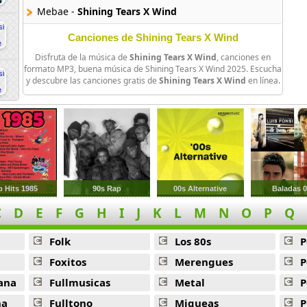
Mebae -
Shining Tears X Wind
Omoi Wa Ima Mo -
Shining Tears X Wind
Canciones de Shining Tears X Wind
Disfruta de la música de
Shining Tears X Wind
, canciones en
Tabidachi Shining Tears -
Shining Tears X Wind
formato MP3, buena música de Shining Tears X Wind 2025. Escucha
y descubre las canciones gratis de
Shining Tears X Wind
en línea.
Ki Takaki Kokorozashi -
Shining Tears X Wind
p Hits 1985
90s Rap
00s Alternative
Baladas 
C
D
E
F
G
H
I
J
K
L
M
N
O
P
Q
Folk
Los 80s
P
Foxitos
Merengues
P
ana
Fullmusicas
Metal
P
na
Fulltono
Miqueas
P