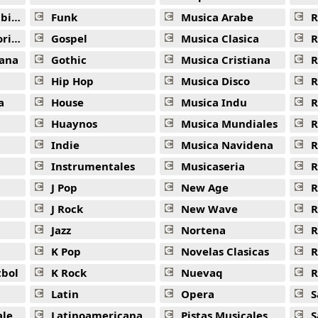
ana
Funk
Musica Arabe
R
ana
Gospel
Musica Clasica
R
ana
Gothic
Musica Cristiana
R
Hip Hop
Musica Disco
R
a
House
Musica Indu
R
Huaynos
Musica Mundiales
R
Indie
Musica Navidena
R
Instrumentales
Musicaseria
R
J Pop
New Age
R
J Rock
New Wave
R
Jazz
Nortena
R
K Pop
Novelas Clasicas
tbol
K Rock
Nuevaq
R
Latin
Opera
S
jas
Latinoamericana
Pistas Musicales
S