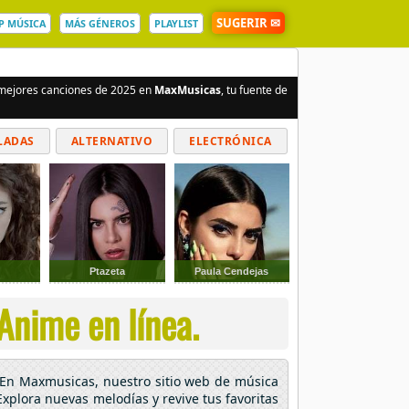
SUGERIR ✉
P MÚSICA
MÁS GÉNEROS
PLAYLIST
s mejores canciones de 2025 en
MaxMusicas
, tu fuente de
LADAS
ALTERNATIVO
ELECTRÓNICA
Ptazeta
Paula Cendejas
Anime en línea.
! En Maxmusicas, nuestro sitio web de música
 Explora nuevas melodías y revive tus favoritas