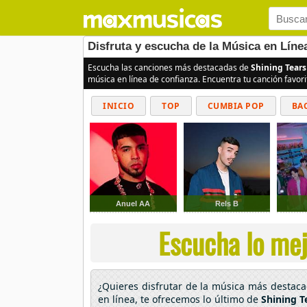
Disfruta y escucha de la Música en Líne
Escucha las canciones más destacadas de
Shining Tear
música en línea de confianza. Encuentra tu canción favor
INICIO
TOP
CUMBIA POP
BA
Anuel AA
Rels B
Escucha lo mej
¿Quieres disfrutar de la música más destac
en línea, te ofrecemos lo último de
Shining T