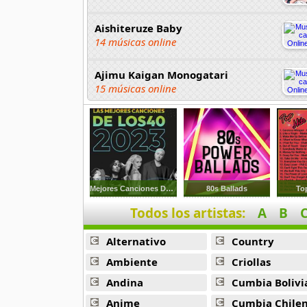
Aishiteruze Baby
14 músicas online
Ajimu Kaigan Monogatari
15 músicas online
Akahori Gedou Hour Rabuge
29 músicas online
Akane Iro Ni Samoru Saka
26 músicas online
Mejores Canciones De 2023
80s Ballads
To
Todos los artistas:
A
B
Akb0048
6 músicas online
Alternativo
Country
Akikan
Ambiente
Criollas
15 músicas online
Andina
Cumbia Bolivi
Anime
Cumbia Chile