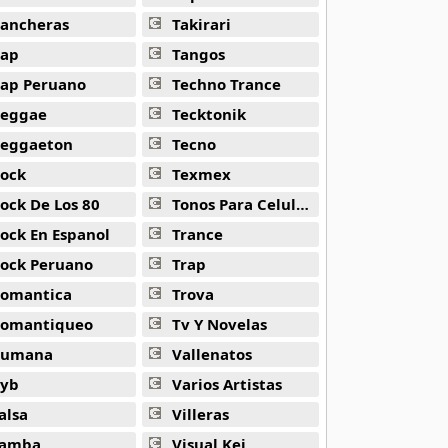
ancheras
Takirari
ap
Tangos
ap Peruano
Techno Trance
eggae
Tecktonik
eggaeton
Tecno
ock
Texmex
ock De Los 80
Tonos Para Celulares
ock En Espanol
Trance
ock Peruano
Trap
omantica
Trova
omantiqueo
Tv Y Novelas
Rumana
Vallenatos
yb
Varios Artistas
alsa
Villeras
amba
Visual Kei