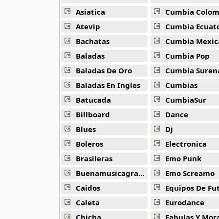
Alejandro Arnais
3 músicas online
Asiatica
Cumbia Colombi
Atevip
Cumbia Ecuatori
Amaenaideyo
Bachatas
Cumbia Mexic
26 músicas online
Baladas
Cumbia Pop
Amagami Ss
Baladas De Oro
Cumbia Suren
50 músicas online
Baladas En Ingles
Cumbias
Batucada
CumbiaSur
Amatsuki
20 músicas online
Billboard
Dance
Blues
Dj
Angel Beats
39 músicas online
Boleros
Electronica
Brasileras
Emo Punk
Angel Heart
Buenamusicagratis
Emo Screamo
36 músicas online
Caidos
Equipos De Fu
Angel Sanctuary
Caleta
Eurodance
19 músicas online
Chicha
Fabulas Y Morale