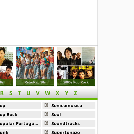
00s
RetroRap 90s
2000s Pop Rock
R
S
T
U
V
W
X
Y
Z
op
Sonicomusica
op Rock
Soul
opular Portuguesa
Soundtracks
unk
Supertonazo