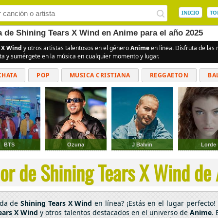
INICIO
TO
a de Shining Tears X Wind en Anime para el año 2025
s X Wind
y otros artistas talentosos en el género
Anime
en línea. Disfruta de la
ita y sumérgete en la música en cualquier momento y lugar.
CHATA
POP
MUSICA CRISTIANA
REGGAETON
BA
CUMBIAS
BTS
Ozuna
J Balvin
Lorde
or de Shining Tears X Wind de 
ada de
Shining Tears X Wind
en línea? ¡Estás en el lugar perfecto
ears X Wind
y otros talentos destacados en el universo de
Anime
.