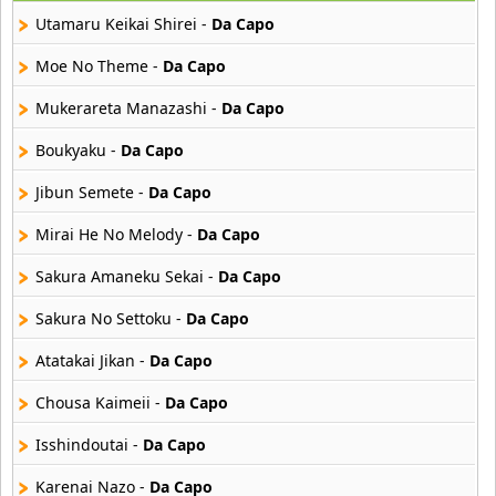
29 músicas online
Utamaru Keikai Shirei -
Da Capo
Akane Iro Ni Samoru Saka
Moe No Theme -
Da Capo
26 músicas online
Mukerareta Manazashi -
Da Capo
Akb0048
Boukyaku -
Da Capo
6 músicas online
Jibun Semete -
Da Capo
Akikan
15 músicas online
Mirai He No Melody -
Da Capo
Sakura Amaneku Sekai -
Da Capo
Alejandro Arnais
3 músicas online
Sakura No Settoku -
Da Capo
Atatakai Jikan -
Da Capo
Amaenaideyo
26 músicas online
Chousa Kaimeii -
Da Capo
Amagami Ss
Isshindoutai -
Da Capo
50 músicas online
Karenai Nazo -
Da Capo