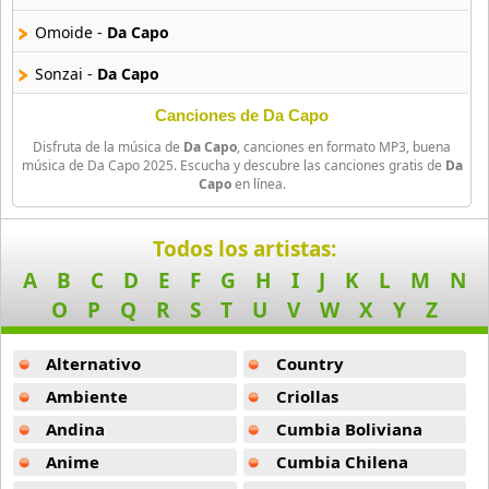
Amatsuki
Omoide -
Da Capo
20 músicas online
Sonzai -
Da Capo
Angel Beats
39 músicas online
Aisia No Shinjou -
Da Capo
Canciones de Da Capo
Disfruta de la música de
Da Capo
, canciones en formato MP3, buena
Fuan -
Da Capo
Angel Heart
música de Da Capo 2025. Escucha y descubre las canciones gratis de
Da
Capo
en línea.
36 músicas online
Kako No Kioku -
Da Capo
Angel Sanctuary
Karenai Sakura -
Da Capo
Todos los artistas:
19 músicas online
A
B
C
D
E
F
G
H
I
J
K
L
M
N
Koutei Wo Mioroshite -
Da Capo
O
P
Q
R
S
T
U
V
W
X
Y
Z
Angelic Layer
Nagame Nani -
Da Capo
3 músicas online
Alternativo
Country
Saikai -
Da Capo
Ano Natsu De Matteru
Ambiente
Criollas
Sakura Kimi Ni Emu -
Da Capo
52 músicas online
Andina
Cumbia Boliviana
Sunao Na Kimochi -
Da Capo
Anime
Cumbia Chilena
Another
5 músicas online
Yasashii Jikan -
Da Capo