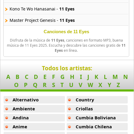
Amatsuki
Kono Te Wo Hanasanai -
11 Eyes
20 músicas online
Master Project Genesis -
11 Eyes
Angel Beats
39 músicas online
New Days -
11 Eyes
Canciones de 11 Eyes
Disfruta de la música de
11 Eyes
, canciones en formato MP3, buena
Sekijitu Ha Kaeru -
11 Eyes
Angel Heart
música de 11 Eyes 2025. Escucha y descubre las canciones gratis de
11
Eyes
en línea.
36 músicas online
Sequentia -
11 Eyes
Angel Sanctuary
Shiwo Yumemiru Majo No Neri -
11 Eyes
Todos los artistas:
19 músicas online
A
B
C
D
E
F
G
H
I
J
K
L
M
N
Tomoto Ashita No Tameni -
11 Eyes
O
P
Q
R
S
T
U
V
W
X
Y
Z
Angelic Layer
Itumo Kono Bashode -
11 Eyes
3 músicas online
Alternativo
Country
Kyouki No Kakera -
11 Eyes
Ano Natsu De Matteru
Ambiente
Criollas
Memory Sorrow -
11 Eyes
52 músicas online
Andina
Cumbia Boliviana
Myouki Soken -
11 Eyes
Anime
Cumbia Chilena
Another
5 músicas online
Shouja No Nageki -
11 Eyes