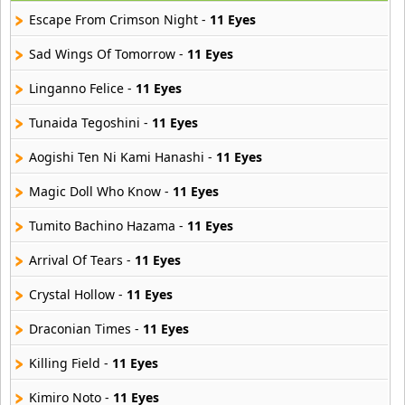
29 músicas online
Escape From Crimson Night -
11 Eyes
Akane Iro Ni Samoru Saka
Sad Wings Of Tomorrow -
11 Eyes
26 músicas online
Linganno Felice -
11 Eyes
Akb0048
Tunaida Tegoshini -
11 Eyes
6 músicas online
Aogishi Ten Ni Kami Hanashi -
11 Eyes
Akikan
15 músicas online
Magic Doll Who Know -
11 Eyes
Tumito Bachino Hazama -
11 Eyes
Alejandro Arnais
3 músicas online
Arrival Of Tears -
11 Eyes
Crystal Hollow -
11 Eyes
Amaenaideyo
26 músicas online
Draconian Times -
11 Eyes
Amagami Ss
Killing Field -
11 Eyes
50 músicas online
Kimiro Noto -
11 Eyes